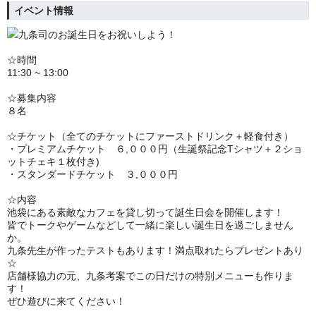
イベント情報
九条司のお誕生日をお祝いしよう！
☆時間
11:30 ~ 13:00
☆募集内容
８名
☆チケット（全てのチケットにファーストドリンク＋軽食付き）
・プレミアムチケット ６,０００円
（生誕祭記念Tシャツ＋２ショ
ットチェキ１枚付き)
・スタンダードチケット ３,０００円
☆内容
池袋にある素敵なカフェを貸し切って誕生日会を開催します！
皆でトークやゲームなどして一緒に楽しい誕生日を過ごしません
か。
九条先生が作ったテストもあります！満点取れたらプレゼントあり
☆
店舗様協力の元、九条考案でこの日だけの特別メニューも作りま
す！
ぜひ遊びに来てください！