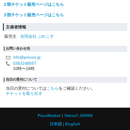
２部チケット販売ページはこちら
３部チケット販売ページはこちら
主催者情報
販売主
合同会社 ぷれこす
お問い合わせ先
info@precos.jp
0363248557
10時〜16時
当日の受付について
当日の受付については
こちら
をご確認ください。
チケットを取り出す
PassMarket
Yahoo! JAPAN
日本語
English