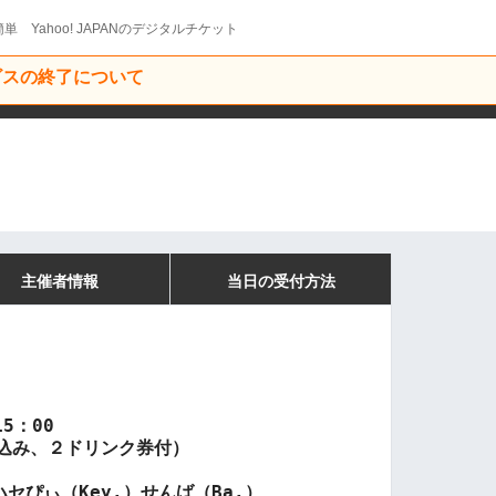
単 Yahoo! JAPANのデジタルチケット
ービスの終了について
主催者情報
当日の受付方法
　
5：00
税込み、２ドリンク券付）
セぴぃ（Key.）せんば（Ba.）