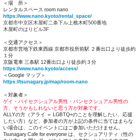
＜場 所＞
レンタルスペース room nano
https://www.nano.kyoto/rental_space/
京都市中京区木屋町二条下ル上樵木町500番地
木屋町のはりビル3F
＜交通アクセス＞
京都市営地下鉄東西線 京都市役所前駅 ２番出口より徒歩約
１分
京阪電車 三条駅 12番出口より徒歩約３分
https://www.nano.kyoto/access/
＜Google マップ＞
https://tsunagary.jp/map/room-nano
＜対象者＞
ゲイ・
バイセクシュアル男性・パンセクシュアル男性の
方、そうかもしれないと思う方が対象です。
ALLYの方（アライ ＝ LGBTQ+のことを理解したい、応援
したい方）など、参加者の方が上記の条件に当てはまらな
い場合は、このイベントにはご参加いただけません。
Tsunagary Cafe for everyone は、セクシュアリティ（性の