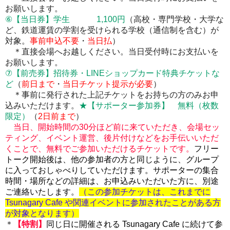
お願いします。
⑥【当日券】学生 1,100円
（
高校・専門学校・大学な
ど、鉄道運賃の学割を受けられる学校（通信制を含む）が
対象
。
事前申込不要
・
当日払
）
＊
直接会場へお越しください。当日受付時にお支払いを
お願いします。
⑦【前売券】
招待券・LINEショップカード特典チケットな
ど
（
前日まで
・
当日チケット提示が必要
）
＊事前に発行された上記チケットをお持ちの方のみお申
込みいただけます。
★【サポーター参加券】 無料（枚数
限定）
（
2
日前まで
）
当日、開始時間の30分ほど前に来ていただき、会場セッ
ティング、イベント運営、後片付けなどをお手伝いいただ
くことで、無料でご参加いただけるチケットです。
フリー
トーク開始後は、他の参加者の方と同じように、グループ
に入っておしゃべりしていただけます。サポーターの集合
時間・場所などの詳細は、お申込みいただいた方に、別途
ご連絡いたします。
（この参加チケットは、これまでに
Tsunagary Cafe や関連イベントに参加されたことがある方
が対象となります）
＊
【特割】
同じ日に開催される Tsunagary Cafe に続けて参