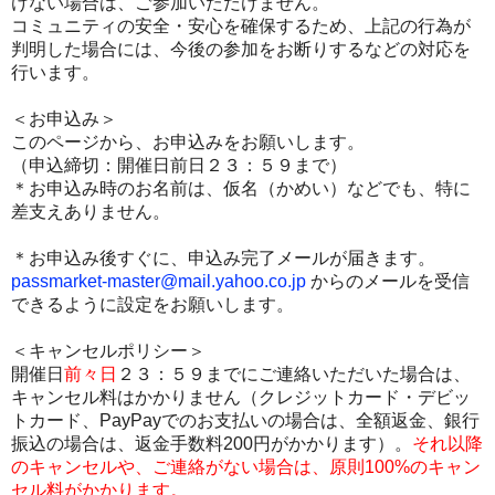
けない場合は、ご参加いただけません。
コミュニティの安全・安心を確保するため、上記の行為が
判明した場合には、今後の参加をお断りするなどの対応を
行います。
＜お申込み＞
このページから、お申込みをお願いします。
（申込締切：開催日前日２３：５９まで）
＊お申込み時のお名前は、仮名（かめい）などでも、特に
差支えありません。
＊お申込み後すぐに、申込み完了メールが届きます。
passmarket-master@mail.yahoo.co.jp
からのメールを受信
できるように設定をお願いします。
＜キャンセルポリシー＞
開催日
前々日
２３：５９までにご連絡いただいた場合は、
キャンセル料はかかりません（クレジットカード・デビッ
トカード、PayPayでのお支払いの場合は、全額返金、銀行
振込の場合は、返金手数料200円がかかります）。
それ以降
のキャンセルや、ご連絡がない場合は、原則100%のキャン
セル料がかかります。