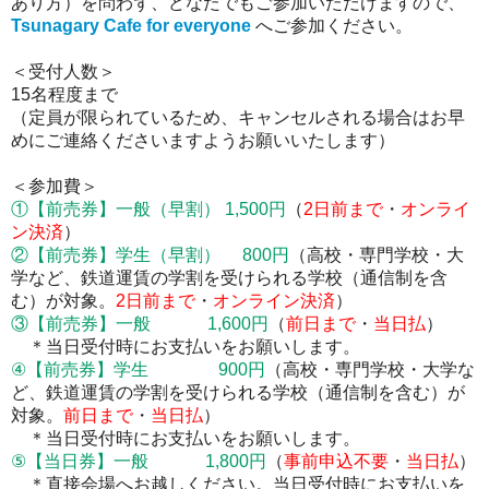
あり方）を問わず、どなたでもご参加いただけますので、
Tsunagary Cafe for everyone
へご参加ください。
＜受付人数＞
15名程度まで
（定員が限られているため、キャンセルされる場合はお早
めにご連絡くださいますようお願いいたします）
＜参加費＞
①
【前売券】
一般（早割） 1,500円
（
2
日前まで
・
オンライ
ン決済
）
②
【前売券】
学生（早割） 800円
（高校・専門学校・大
学など、鉄道運賃の学割を受けられる学校（通信制を含
む）が対象。
2
日前まで
・
オンライン決済
）
③
【前売券】
一般 1,600円
（
前日まで
・
当日払
）
＊当日受付時にお支払いをお願いします。
④
【前売券】
学生 900円
（高校・専門学校・大学な
ど、鉄道運賃の学割を受けられる学校（通信制を含む）が
対象。
前日まで
・
当日払
）
＊当日受付時にお支払いをお願いします。
⑤【当日券】一般 1,800円
（
事前申込不要
・
当日払
）
＊直接会場へお越しください。当日受付時にお支払いを