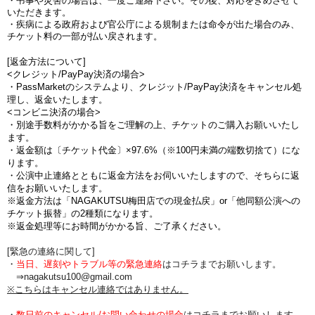
・弔事や災害の場合は、一度ご連絡下さい。その後、対応をきめさせて
いただきます。
・疾病による政府および官公庁による規制または命令が出た場合のみ、
チケット料の一部が払い戻されます。
[返金方法について]
<クレジット/PayPay決済の場合>
・PassMarketのシステムより、クレジット/PayPay決済をキャンセル処
理し、返金いたします。
<コンビニ決済の場合>
・別途手数料がかかる旨をご理解の上、チケットのご購入お願いいたし
ます。
・返金額は〔チケット代金〕×97.6%（※100円未満の端数切捨て）にな
ります。
・公演中止連絡とともに返金方法をお伺いいたしますので、そちらに返
信をお願いいたします。
※返金方法は「NAGAKUTSU梅田店での現金払戻」or「他同額公演への
チケット振替」の2種類になります。
※返金処理等にお時間がかかる旨、ご了承ください。
[緊急の連絡に関して]
・
当日、遅刻やトラブル等の緊急連絡
はコチラまでお願いします。
⇒nagakutsu100@gmail.com
※こちらはキャンセル連絡ではありません。
・
数日前のキャンセル/お問い合わせの場合
は
コチラまでお願いします。