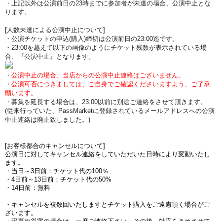
・上記以外は公演前日の23時までに参加者が未達の場合、公演中止とな
ります。
[人数未達による公演中止について]
・公演チケットの申込(購入)締切は公演前日の23:00迄です。
・23:00を越えて以下の画像のようにチケット残数が表示されている場
合、『公演中止』となります。
・
公演中止の場合、当店からの公演中止連絡はございません。
・
公演可否につきましては、ご自身でご確認くださいますよう、ご了承
願います。
・募集を延長する場合は、23:00以前に別途ご連絡をさせて頂きます。
(従来行っていた、PassMarketに登録されているメールアドレスへの公演
中止連絡は廃止致しました。)
[お客様都合のキャンセルについて]
公演日に対してキャンセル連絡をしていただいた日時により変動いたし
ます。
・当日～3日前：チケット代の100％
・4日前～13日前：チケット代の50%
・14日前：無料
・キャンセルを複数回いたしますとチケット購入をご遠慮頂く場合がご
ざいます。