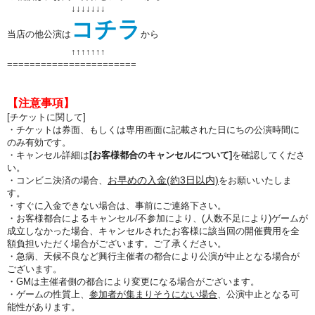
↓↓↓↓↓↓↓
コチラ
当店の他公演は
から
↑↑
↑↑
↑↑
↑
=======================
【注意事項】
[チケットに関して]
・チケットは券面、もしくは専用画面に記載された日にちの公演時間に
のみ有効です。
・キャンセル詳細は
[お客様都合のキャンセルについて]
を確認してくださ
い。
お早めの入金(約3日以内)
・コンビニ決済の場合、
をお願いいたしま
す。
・すぐに入金できない場合は、事前にご連絡下さい。
・お客様都合によるキャンセル/不参加により、(人数不足により)ゲームが
成立しなかった場合、キャンセルされたお客様に該当回の開催費用を全
額負担いただく場合がございます。ご了承ください。
・急病、天候不良など興行主催者の都合により公演が中止となる場合が
ございます。
・GMは主催者側の都合により変更になる場合がございます。
・ゲームの性質上、
参加者が集まりそうにない場合
、公演中止となる可
能性があります。