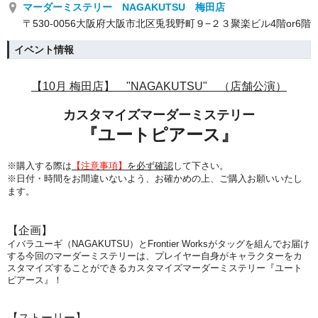
マーダーミステリー NAGAKUTSU 梅田店
〒530-0056大阪府大阪市北区兎我野町９−２３聚楽ビル4階or6階
イベント情報
【10月 梅田店】 "NAGAKUTSU" （店舗公演）
カスタマイズマーダーミステリー
『ユートピアース』
※購入する際は
【注意事項】
を必ず確認
して下さい。
※日付・時間をお間違いないよう、
お確かめの上、ご購入お願いいたし
ます。
【企画】
イバラユーギ（NAGAKUTSU）とFrontier Worksがタッグを組んでお届け
する今回のマーダーミステリーは、プレイヤー自身がキャラクターをカ
スタマイズすることができるカスタマイズマーダーミステリー『ユート
ピアース』！
【ストーリー】