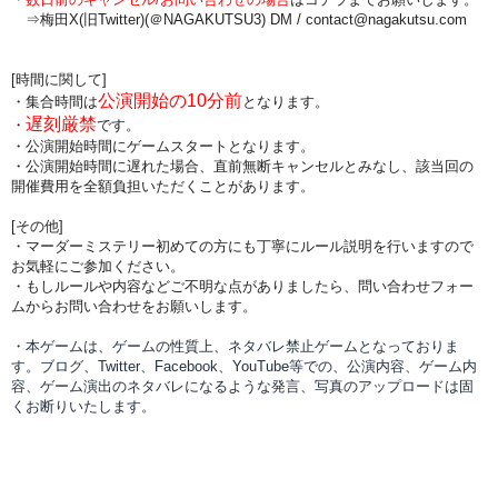
⇒梅田X(旧Twitter)(＠NAGAKUTSU3) DM /
contact@nagakutsu.com
[時間に関して]
公演開始の10分前
・集合時間は
となります。
遅刻厳禁
・
です。
・公演開始時間にゲームスタートとなります。
・公演開始時間に
遅れた場合、直前無断キャンセルとみなし、該当回の
開催費用を全額負担
いただくことがあります。
[その他]
・マーダーミステリー初めての方にも丁寧にルール説明を行いますので
お気軽にご参加ください。
・もしルールや内容などご不明な点がありましたら、問い合わせフォー
ムからお問い合わせをお願いします。
・本ゲームは、ゲームの性質上、ネタバレ禁止ゲームとなっておりま
す。ブログ、Twitter、Facebook、YouTube等での、
公演内容、
ゲーム内
容、ゲーム演出のネタバレになるような発言、写真のアップロードは固
くお断りいたします。