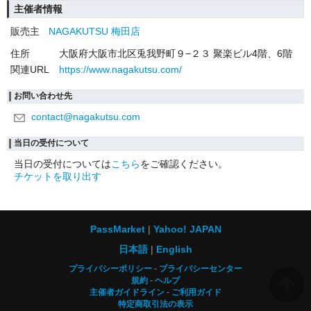
主催者情報
販売主
NAGAKUTSU 梅田店
住所
大阪府大阪市北区兎我野町９−２３ 聚楽ビル4階、6階
関連URL
https://www.nagakutsu.com/
お問い合わせ先
contact@nagakutsu.com
当日の受付について
当日の受付については
こちら
をご確認ください。
チケットを取り出す
PassMarket
Yahoo! JAPAN
日本語
English
プライバシーポリシー
プライバシーセンター
規約
ヘルプ
主催者ガイドライン
ご利用ガイド
特定商取引法の表示