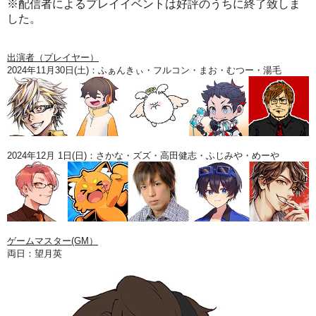
※配信者によるプレイイベントは好評のうちに終了致しま
した。
出演者（プレイヤー）
2024年11月30日(土)：
ふぁんきぃ・フルコン・まお・むつー・湯毛
2024年
12月 1日(日)：
さかな・ズズ・高田健志・ふじみや・めーや
ゲームマスター(GM）
両日：望月英