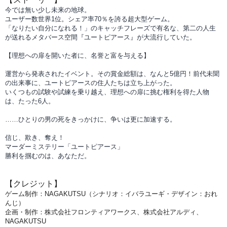
今では無い少し未来の地球。
ユーザー数世界1位。シェア率70％を誇る超大型ゲーム。
「なりたい自分になれる！」のキャッチフレーズで有名な、第二の人生
が送れるメタバース空間『ユートピアース』が大流行していた。
【理想への扉を開いた者に、名誉と富を与える】
運営から発表されたイベント。その賞金総額は、なんと5億円！前代未聞
の出来事に、ユートピアースの住人たちは立ち上がった。
いくつもの試験や試練を乗り越え、理想への扉に挑む権利を得た人物
は、たった6人。
……ひとりの男の死をきっかけに、争いは更に加速する。
信じ、欺き、奪え！
マーダーミステリー「ユートピアース」
勝利を掴むのは、あなただ。
【クレジット】
ゲーム制作：NAGAKUTSU（シナリオ：イバラユーギ・デザイン：おれ
んじ）
企画・制作：株式会社フロンティアワークス、株式会社アルディ、
NAGAKUTSU