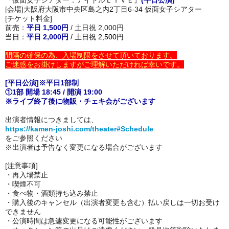
[会場]大阪府大阪市中央区島之内2丁目6-34 仮面女子シアター
[チケット料金]
前売：
平日 1,500円
/ 土日祝 2,000円
当日：
平日 2,000円
/ 土日祝 2,500円
間隔の確保の為、入場制限をさせて頂いております。
ご迷惑をお掛けしますがご理解いただければ幸いです。
[平日公演]※平日1部制
①1部 開場 18:45 / 開演 19:00
※ライブ終了後に物販・チェキ会がございます
出演者情報につきましては、
https://kamen-joshi.com/theater#Schedule
をご参照ください
※出演者は予告なく変更になる場合がございます
[注意事項]
・再入場禁止
・喫煙不可
・
食べ物・酒類持ち込み禁止
・購入後のキャンセル（出演者変更も含む）払い戻しは一切お受け
できません
・公演時間は急遽変更になる可能性がございます