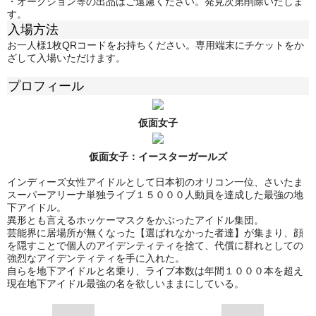
・オークション等の出品はご遠慮ください。発見次第削除いたしま
す。
入場方法
お一人様1枚QRコードをお持ちください。専用端末にチケットをか
ざして入場いただけます。
プロフィール
仮面女子
仮面女子：
イースターガールズ
インディーズ女性アイドルとして日本初のオリコン一位、さいたま
スーパーアリーナ単独ライブ１５０００人動員を達成した最強の地
下アイドル。
異形とも言えるホッケーマスクをかぶったアイドル集団。
芸能界に居場所が無くなった【選ばれなかった者達】が集まり、顔
を隠すことで個人のアイデンティティを捨て、代償に群れとしての
強烈なアイデンティティを手に入れた。
自らを地下アイドルと名乗り、ライブ本数は年間１０００本を超え
現在地下アイドル最強の名を欲しいままにしている。