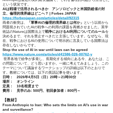
という状況です。
AIは戦場で活用されるべきか アンソロピックと米国防総省の対
立、倫理的境界線はどこへ？ | Forbes JAPAN
https://forbesjapan.com/articles/detail/92315
両者の衝突は、
「軍事AIの倫理的境界線とは何か」
という以前から
問題視されていたAIの戦争への利用の課題を再燃させました。英学
術誌のNatureは国際法上で
戦争におけるAI利用についてのルール
を
決めるまで、それを禁止すべきだと主張しています。なぜなら、現
在、戦争におけるAIの使用について明示的に言及している国際法は
存在しないからです。
Stop the use of AI in war until laws can be agreed
https://www.nature.com/articles/d41586-026-00762-y
世界各地で紛争が多発し、長期化する傾向にある今、あなたは、こ
の問題について、どう思いますか。一緒に考えてみましょう。この
テーマについて議論するワークショップの詳細は以下のとおりで
す。教材については、以下の英語記事を使います。
日時： 2026年4月5日（日）20時～21時30分
場所： オンライン
定員： 10名程度まで
費用： 見学のみ: 500円、初回参加者：800円～
【教材】
From Anthropic to Iran: Who sets the limits on AI’s use in war
and surveillance?