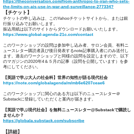
https://theconversation.com/from-anthropic-to-iran-who-sets-
the-limits-on-ais-use-in-war-and-surveillance-277334?
【
チケット】
チケットの申し込みは、このYahooチケットサイトから、または銀
行振り込みでお願いします。
振込用紙は以下のサイトからダウンロードお願いいたします。
https://www.global-agenda-21c.com/contact
このワークショップの設問は参加申し込み者、サロン会員、有料ニ
ュースレター購読者及び後日発表するnote記事購入者にのみ送付し
ます。過去のワークショップと同様の設問を設定しますので、以下
のマガジンの2020年4＆５月の記事（設問を公開しています）を参
考にしてください。
【英語で学ぶ大人の社会科】世界の知性が語る現代社会
https://note.com/globalagenda/m/mb6e6207ceae6
このワークショップに関心のある方は以下のニュースレター＠
Substackに登録していただくと案内が届きます。
【英語で学ぶ現代社会】を無料ニュースレター@Substackで購読し
ませんか？
https://globala.substack.com/subscribe
【詳細】