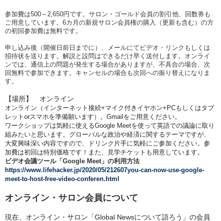
参加費は500～2,650円です。サロン・ゴールド会員の割引他、回数券も
ご用意しています。6カ月の新規サロン会員権の購入（更新も含む）の方
の初回参加費は無料です。
申し込み後（開催日前日までに）、メールにてビデオ・リンクもしくは
招待状を送ります。解説と設問はできるだけ早く送付します。オンライ
ンでは、通信上の問題が発生する場合がありますが、不具合の場合、次
回無料で参加できます。キャンセルの場合も次回への振り替えになりま
す。
【場所】 オンライン
オンライン（インターネット接続+マイク付きイヤホン+PCもしくはタブ
レットorスマホを準備願います）。Gmailをご用意ください。
ワークショップは気軽に使えるGoogle Meetを使って英語での議論に取り
組みたいと思います。グローバルな政治や経済に関するテーマですが、
大変興味深い内容ですので、ドリンク片手に気軽にご参加ください。参
加費は初回は特別価格です！また、見学チケットも用意しています。
ビデオ会議ツール「Google Meet」の利用方法
https://www.lifehacker.jp/2020/05/212607you-can-now-use-google-
meet-to-host-free-video-conferen.html
オンライン・サロン会員について
現在、オンライン・サロン「Global Newsについて語ろう」の会員