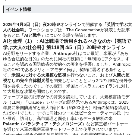
イベント情報
2026年4月5日（日）夜20時＠オンライン
で開催する
「英語で学ぶ大
人の社会科」
ワークショップは、The Conversationが発表した記事
をもとに
「AIと戦争」
について英語で議論します。
AIと倫理（1）：AIは戦場で活用されるべきなのか【英語で
学ぶ大人の社会科】第118回 4/5（日）20時＠オンライン
AI分野をリードする企業、
Anthropic
社はつい最近、米軍が「あら
ゆる合法的な目的」のために同社の技術に「無制限にアクセス」す
ることを認める国防総省の契約への署名を拒否しました。Anthropic
社のCEOであるダリオ・アモデイ氏は、契約に署名する条件とし
て、
米国人に対する大規模な監視
を行わないこと、および
人間の監
視なしの完全自律型兵器
を開発しないことという2つの明確な例外条
項を要求したのです。その翌日、米国とイスラエルはイランに対し
て大規模な攻撃を開始したのです。
フォーブス誌の記事がその背景を説明しています。大規模言語モデ
ル（LLM）「Claude」シリーズの開発元であるAnthropicは、2025
年夏に米国防総省と最大2億ドル（約300億円）相当の契約を締結し
たばかりでした。すでに同社のツールは
ピーター・ティール
氏（つ
い最近、訪日し、高市総理と面会）率いるデータ解析の米
Palantir（パランティア・テクノロジーズ）
など第三者パートナー
を通じて米軍の機密軍事ネットワーク上で使用されています。
Anthropicは最近の契約延長協議で、それを倫理的問題から拒否した