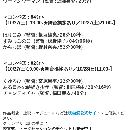
ウーマンウーマン（監督:近藤啓介/29分）
＜コンペ②：84分＞
【10/27(土）13:00-★舞台挨拶あり／10/27(土)21:00-
】
はりこみ（監督:板垣雄亮/28分10秒）
すみっこのこ（監督:浅野陽子/04分06秒）
からっぽ（監督:野村奈央/52分30秒）
＜コンペ③：82分＞
【10/27(土)19:00-
★舞台挨拶あり
／10/28(日)11:00-
】
くゆるひ（監督:宮原周平/22分30秒）
ある日本の絵描き少年（監督:川尻将由/20分16秒)
チョンティチャ（監督:福田芽衣/40分）
作品概要、上映スケジュールなどは
映画祭公式サイト
をご確認くだ
さい。
グランプリは誰の手に!?
授賞式、トークセッションのチケットも発売中！