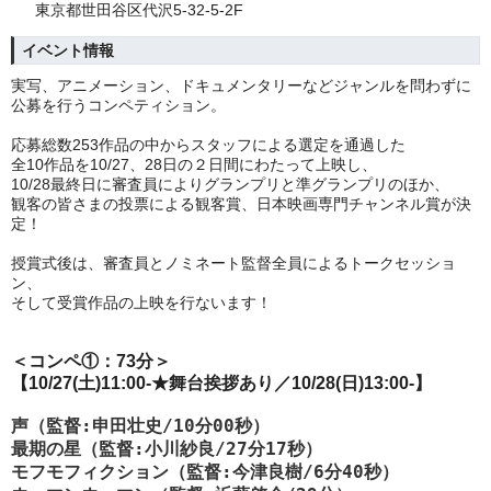
東京都世田谷区代沢5-32-5-2F
イベント情報
実写、アニメーション、ドキュメンタリーなどジャンルを問わずに
公募を行うコンペティション。
応募総数253作品の中からスタッフによる選定を通過した
全10作品を10/27、28日の２日間にわたって上映し、
10/28最終日に審査員によりグランプリと準グランプリのほか、
観客の皆さまの投票による観客賞、日本映画専門チャンネル賞が決
定！
授賞式後は、審査員とノミネート監督全員によるトークセッショ
ン、
そして受賞作品の上映を行ないます！
＜コンペ①：73分＞
【10/27(土)11:00-
★舞台挨拶あり
／10/28(日)13:00-
】
声（監督:申田壮史/10分00秒）
最期の星（監督:小川紗良/27分17秒）
モフモフィクション（監督:今津良樹/6分40秒）