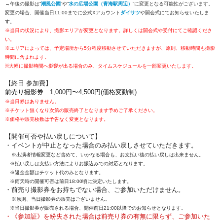
→午後の撮影は”
潮風公園
”や”
水の広場公園（青海駅周辺）
”に変更となる可能性がございます。
変更の場合、開催当日11:00までに公式Xアカウント
ダイサツ
や開会式にてお知らせいたしま
す。
※当日の状況により、撮影エリアが変更となります。詳しくは開会式や受付にてご確認くださ
い。
※エリアによっては、予定場所から5分程度移動させていただきますが、原則、移動時間も撮影
時間に含まれます。
※大幅に撮影時間へ影響が出る場合のみ、タイムスケジュールを一部変更いたします。
【終日 参加費】
前売り
撮影券
1,000円〜4,500円(価格変動制)
※当日券はありません。
※チケット無くなり次第の販売終了となります予めご了承ください。
※価格や販売枚数は予告なく変更となります。
【開催可否や払い戻しについて】
・イベントが中止となった場合のみ払い戻しさせていただきます。
※出演者情報変更など含めて、いかなる場合も、お支払い後の払い戻しは出来ません。
※払い戻しは支払い方法によりお振込みでの対応となります。
※返金金額はチケット代のみとなります。
※雨天時の開催可否は前日18:00頃に決定いたします。
・前売り撮影券をお持ちでない場合、ご参加いただけません。
※原則、当日撮影券の販売はございません。
※当日撮影券が販売される場合、開催前日21:00以降でのお知らせとなります。
・《参加証》を紛失された場合は前売り券の有無に限らず、ご参加いた