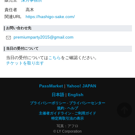
販売主
深月事務所
責任者
高木
関連URL
https://hashigo-sake.com/
お問い合わせ先
premiumparty2015@gmail.com
当日の受付について
当日の受付については
こちら
をご確認ください。
チケットを取り出す
PassMarket
Yahoo! JAPAN
日本語
English
プライバシーポリシー
プライバシーセンター
規約
ヘルプ
主催者ガイドライン
ご利用ガイド
特定商取引法の表示
写真：アフロ
© LY Corporation