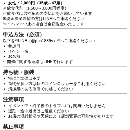
女性：2,000円（35歳～47歳）
※飲食代別（1,500～3,000円程度）
※飲食代は男性多めの支払いをお願いしています
※現金決済希望の方はLINEへご連絡ください
※イベント中止の場合は全額返金いたします
申込方法（必須）
以下を**LINE（@pus1839y）**へご連絡ください：
参加日
イベント名
お名前
※開催に関する連絡もLINEで行います
持ち物・服装
特にご準備は不要
荷物が多い方は駅のコインロッカーをご利用ください
清潔感のある服装でお越しください
注意事項
イベント中・終了後のトラブルには関与いたしません
遅刻・途中退出はご遠慮ください
お店の混雑状況や天候により店舗変更の可能性があります
禁止事項