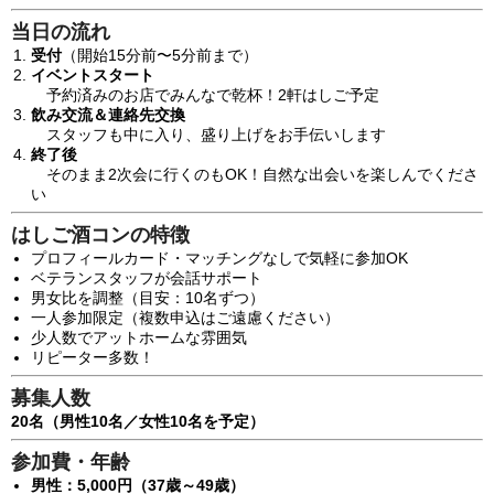
当日の流れ
受付
（開始15分前〜5分前まで）
イベントスタート
予約済みのお店でみんなで乾杯！2軒はしご予定
飲み交流＆連絡先交換
スタッフも中に入り、盛り上げをお手伝いします
終了後
そのまま2次会に行くのもOK！自然な出会いを楽しんでくださ
い
はしご酒コンの特徴
プロフィールカード・マッチングなしで気軽に参加OK
ベテランスタッフが会話サポート
男女比を調整（目安：10名ずつ）
一人参加限定（複数申込はご遠慮ください）
少人数でアットホームな雰囲気
リピーター多数！
募集人数
20名（男性10名／女性10名を予定）
参加費・年齢
男性：5,000円（37歳～49歳）