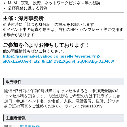
MLM、宗教、投資、ネットワークビジネス等の勧誘
公序良俗に反する行為
主催：深月事務所
※受付時に「顔つき身分証」の提示をお願いします
※イベント中の写真や動画は、当社のHP・パンフレット等に使用す
る場合があります
ご参加を心よりお待ちしております！
他の開催情報もぜひご覧ください。
https://passmarket.yahoo.co.jp/seller/eventer/Pn2-
aKVxLZeOAeR_Et2_8n1MiD92zXgcn4_zqURrAEg-DZJ400/
販売条件
開催日7日前の午前0時以降にキャンセルすると、参加費全額のキ
ャンセル料を頂きます。 現金決済をご希望の方は下記ラインに参
加日、参加イベント名、お名前、人数、電話番号、住所、顔つき
身分証の写真をご連絡ください。 ライン：@pus1839y
主催者情報