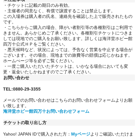
・チケットに記載の期日のみ有効。
・主催者の同意なく、有償で譲渡することは禁止します。
この入場券は購入者の氏名、連絡先を確認した上で販売されたもの
です。
・こちらからご購入の場合、障がい者割引等の各種割引はご利用で
きません。
あらかじめご了承ください。各種割引チケットにつきま
しては現地でのご購入をお願い致します。詳しくは海洋堂ホビー館
四万十公式ＨＰをご覧ください。
・悪天候時など、状況によっては、予告なく営業を中止する場合が
ございます。その場合、現地までの旅費等の賠償は応じかねます。
ホームぺージ等を必ずご覧ください。
・一度ご購入いただいたチケットは、いかなる場合においても変
更・返金いたしかねますのでご了承ください。
お問い合わせ
TEL:0880-29-3355
メールでのお問い合わせはこちらのお問い合わせフォームよりお願
い致します。
海洋堂ホビー館四万十お問い合わせフォーム
チケットの取り出し方
Yahoo! JAPAN IDで購入された方：
Myページ
よりご確認いただけま