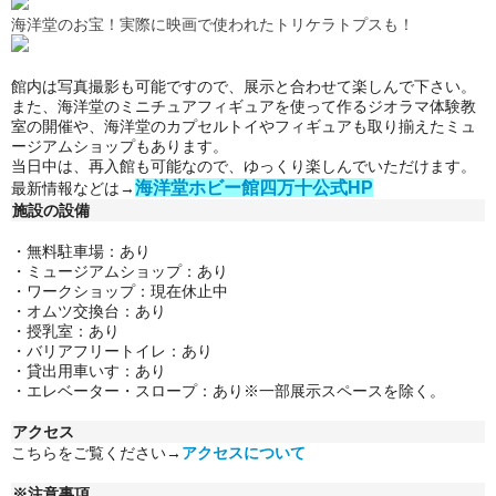
海洋堂のお宝！実際に映画で使われたトリケラトプスも！
館内は写真撮影も可能ですので、展示と合わせて楽しんで下さい。
また、海洋堂のミニチュアフィギュアを使って作るジオラマ体験教
室の開催や、海洋堂のカプセルトイやフィギュアも取り揃えたミュ
ージアムショップもあります。
当日中は、再入館も可能なので、ゆっくり楽しんでいただけます。
海洋堂ホビー館四万十公式HP
最新情報などは→
施設の設備
・無料駐車場：あり
・
ミュージアムショップ：あり
・
ワークショップ
：
現在休止中
・
オムツ交換台
：
あり
・
授乳室：あり
・
バリアフリートイレ：あり
・
貸出用車いす：あり
・
エレベーター・スロープ：あり※一部展示スペースを除く。
アクセス
こちらをご覧ください→
アクセスについて
※注意事項