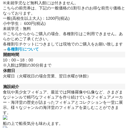
※未就学児など無料入館には付きません。
こちらの前売券は、下記の一般価格の1割引きのお得な前売り価格と
なっております。
一般(高校生以上大人)：1200円(税込)
小中学生： 600円(税込)
未就学児：無料
※こちらからからご購入の場合、各種割引はご利用できません。
あ
らかじめご了承ください。
各種割引チケットにつきましては現地でのご購入をお願い致します
→
各種割引について
開館時間
10：00～18：00
※入館は閉館の30分前まで
休館日
火曜日（火曜祝日の場合営業、翌日水曜が休館）
施設紹介
食玩や美少女フィギュア、最近では阿修羅像や仏像など、さまざま
なジャンルで精巧なフィギュアを作り続けているフィギュアメーカ
ー・海洋堂の歴史が詰まったフィギュアとコレクションを一堂に展
示。
様々なジャンルの海洋堂のフィギュアを楽しむことができま
す。
船の上で船長気分も味わえます。