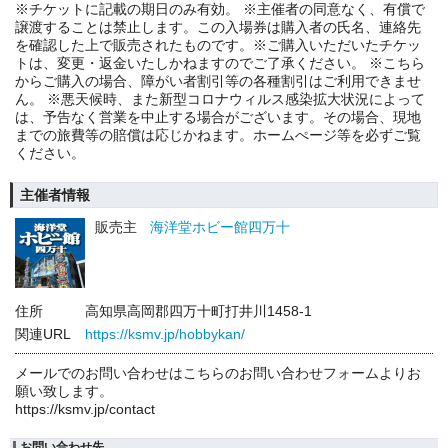
※チケットに記載の期日のみ有効。 ※主催者の同意なく、有償で
譲渡することは禁止します。この入場券は購入者の氏名、連絡先
を確認した上で販売されたものです。※ご購入いただいたチケッ
トは、変更・返金いたしかねますのでご了承ください。 ※こちら
からご購入の場合、障がい者割引等の各種割引はご利用できませ
ん。 ※悪天候時、また新型コロナウィルス感染拡大状況によって
は、予告なく営業を中止する場合がございます。その場合、現地
までの旅費等の賠償は応じかねます。ホームぺージ等を必ずご覧
ください。
主催者情報
販売主
海洋堂ホビー館四万十
住所
高知県高岡郡四万十町打井川1458-1
関連URL
https://ksmv.jp/hobbykan/
メールでのお問い合わせはこちらのお問い合わせフォームよりお
願い致します。
https://ksmv.jp/contact
お問い合わせ先