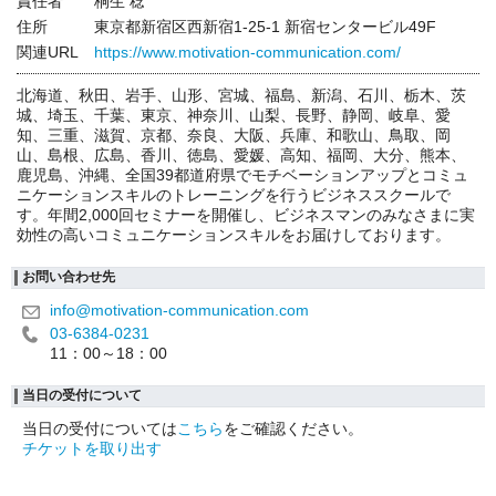
責任者
桐生 稔
住所
東京都新宿区西新宿1-25-1 新宿センタービル49F
関連URL
https://www.motivation-communication.com/
北海道、秋田、岩手、山形、宮城、福島、新潟、石川、栃木、茨
城、埼玉、千葉、東京、神奈川、山梨、長野、静岡、岐阜、愛
知、三重、滋賀、京都、奈良、大阪、兵庫、和歌山、鳥取、岡
山、島根、広島、香川、徳島、愛媛、高知、福岡、大分、熊本、
鹿児島、沖縄、全国39都道府県でモチベーションアップとコミュ
ニケーションスキルのトレーニングを行うビジネススクールで
す。年間2,000回セミナーを開催し、ビジネスマンのみなさまに実
効性の高いコミュニケーションスキルをお届けしております。
お問い合わせ先
info@motivation-communication.com
03-6384-0231
11：00～18：00
当日の受付について
当日の受付については
こちら
をご確認ください。
チケットを取り出す