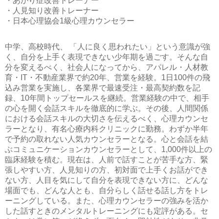
・あがり症改善トレーナー
・人見知り改善トレーナー
・日本心理協会1級心理カウンセラー
中学、高校時代、 「人に良く思われたい」という意識が強
く、自分を上手く表現できない少年期を過ごす。そんな自
分を変えるべく、社会人になってから、アパレル・人材教
育・IT・不動産業界で約20年、営業を経験。1日100件の飛
込み営業を実施し、各業界で最速受注・最高契約数を記
録、10年間トップセールスを継続。営業経験の中で、相手
の心を開く会話スキルを徹底的に学ぶ。その後、人間関係
における会話スキルの大切さを伝えるべく、心理カウンセ
ラーとなり、有名心療内科クリニックに勤務。わずか半年
で予約の取れない人気カウンセラーとなる。心と会話を結
ぶコミュニケーションカウンセラーとして、1,000件以上の
臨床経験を積む。現在は、人前で話すことが苦手な方、緊
張しやすい方、人見知りの方、初対面で上手くお話ができ
ない方、人目を気にして自分を表現できない方に、どんな
場面でも、どんな人とも、自分らしく話せる話し方をトレ
ーニングしている。また、心理カウンセラーの強みを活か
した話すときのメンタルトレーニングにも定評がある。セ