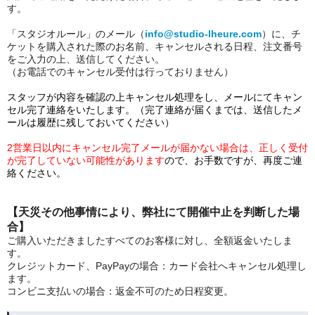
す。
「スタジオルール」のメール（
info@studio-lheure.com
）に、チ
ケットを購入された際のお名前、キャンセルされる日程、注文番号
をご入力の上、送信してください。
（お電話でのキャンセル受付は行っておりません）
スタッフが内容を確認の上キャンセル処理をし、メールにてキャン
セル完了連絡をいたします。（完了連絡が届くまでは、送信したメ
ールは履歴に残しておいてください）
2営業日以内にキャンセル完了メールが届かない場合は、正しく受付
が完了していない可能性があります
ので、お手数ですが、再度ご連
絡ください。
【天災その他事情により、弊社にて開催中止を判断した場
合】
ご購入いただきましたすべてのお客様に対し、全額返金いたしま
す。
クレジットカード、PayPayの場合：カード会社へキャンセル処理し
ます。
コンビニ支払いの場合：返金不可のため日程変更。