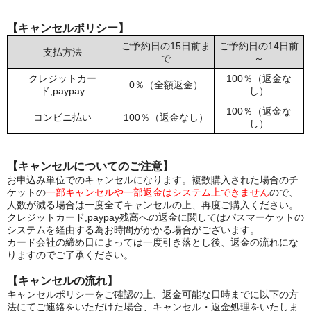
【キャンセルポリシー】
ご予約日の15日前ま
ご予約日の14日前
支払方法
で
～
クレジットカー
100％（返金な
0％（全額返金）
ド,paypay
し）
100％（返金な
コンビニ払い
100％（返金なし）
し）
【キャンセルについてのご注意】
お申込み単位でのキャンセルになります。複数購入された場合のチ
ケットの
一部キャンセルや一部返金はシステム上できません
ので、
人数が減る場合は一度全てキャンセルの上、再度ご購入ください。
クレジットカード,paypay残高への返金に関してはパスマーケットの
システムを経由する為お時間がかかる場合がございます。
カード会社の締め日によっては一度引き落とし後、返金の流れにな
りますのでご了承ください。
【キャンセルの流れ】
キャンセルポリシーをご確認の上、返金可能な日時までに以下の方
法にてご連絡をいただけた場合、キャンセル・返金処理をいたしま