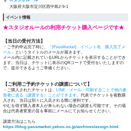
大阪府大阪市淀川区西中島2-9-1
イベント情報
★スタジオルールの利用チケット購入ページです★
【当日の受付方法】
・ご予約申込完了時に、
「[PassMarket] イベント名 購入完了メ
ール」
というタイトルのメールが届きます。
メール内に記載されているURLからチケットを表示することができ
ます。当日は、チケットに表示のQRコードで受付をいたしますの
で、提示できるようご準備ください。
【ご利用ご予約チケットの譲渡について】
・ご購入されたチケットは、
LINE・メール・印刷することで他の参
加者に送る（譲渡する）ことができます。
代表でチケットを複数購
入され、当日は別々に入店される際に便利です。
やむを得ず購入者本人が来られない場合の譲渡も可能です。その場
合は代表者変更の旨を事前にメールにてお知らせください。
譲渡方法はこちら
https://blog-passmarket.yahoo.co.jp/archives/assign.html