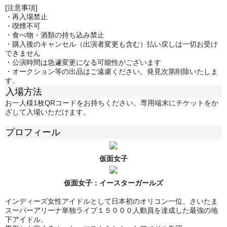
[注意事項]
・再入場禁止
・喫煙不可
・食べ物・酒類の持ち込み禁止
・購入後のキャンセル（出演者変更も含む）払い戻しは一切お受け
できません
・公演時間は急遽変更になる可能性がございます
・オークション等の出品はご遠慮ください。発見次第削除いたしま
す。
入場方法
お一人様1枚QRコードをお持ちください。専用端末にチケットをか
ざして入場いただけます。
プロフィール
仮面女子
仮面女子：
イースターガールズ
インディーズ女性アイドルとして日本初のオリコン一位、さいたま
スーパーアリーナ単独ライブ１５０００人動員を達成した最強の地
下アイドル。