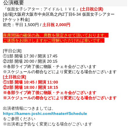
公演概要
『仮面女子シアター：アイドルＬＩＶＥ』
(土日祝公演)
[会場]大阪府大阪市中央区島之内2丁目6-34 仮面女子シアター
[チケット料金]
前売：平日 1,500円 /
土日祝 2,000円
座席間隔の確保の為、席数を限定させて頂いております。
ご迷惑をお掛けしますがご理解いただければ幸いです。
[平日公演]
①1部 開場 17:30 / 開演 17:45
②2部 開場 20:00 / 開演 20:15
※各部ライブ終了後に物販・チェキ会がございます
※スケジュールの都合などにより変更になる場合がございます
[土日祝公演]
①1部 開場 10:45 / 開演 11:00
②2部 開場 18:00 / 開演 18:15
※各部ライブ終了後に物販・チェキ会がございます
※スケジュールの都合などにより変更になる場合がございます
出演者情報につきましては、
https://kamen-joshi.com/theater#Schedule
をご参照ください
※出演者は予告なく変更になる場合がございます