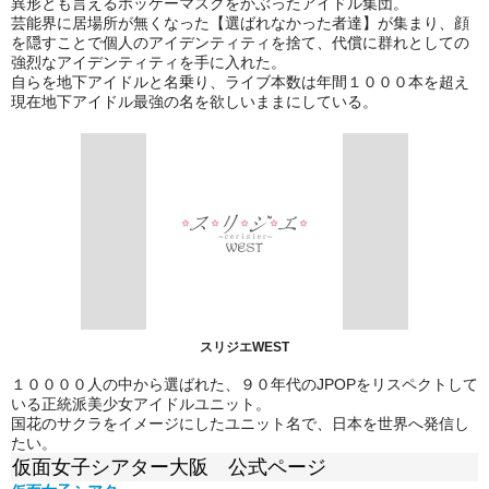
異形とも言えるホッケーマスクをかぶったアイドル集団。
芸能界に居場所が無くなった【選ばれなかった者達】が集まり、顔
を隠すことで個人のアイデンティティを捨て、代償に群れとしての
強烈なアイデンティティを手に入れた。
自らを地下アイドルと名乗り、ライブ本数は年間１０００本を超え
現在地下アイドル最強の名を欲しいままにしている。
スリジエWEST
１００００人の中から選ばれた、９０年代のJPOPをリスペクトして
いる正統派美少女アイドルユニット。
国花のサクラをイメージにしたユニット名で、日本を世界へ発信し
たい。
仮面女子シアター大阪 公式ページ