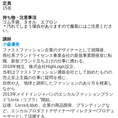
定員
15名
持ち物・注意事項
ゴム手袋、タオル エプロン
＊汚れてしまう場合がありますので服装にはご注意くださ
い。
講師
小森優美
ファストファッション企業のデザイナーとして就職後、
商社系ブランドライセンス事業会社の新規事業開発室に転
職、新規ブランド立ち上げの仕事に携わる。
2010年独立、株式会社HighLogic設立。
当初はファストファッション通販会社として始めたものの
売上至上主義の仕事に疑問を感じ、
自然や人、地球と調和したファッションのあり方を模索し
ながら
2013年メイドインジャパンのエシカルファッションブラン
ド"Liv:ra（リブラ）”開始。
以後、Liv:raを始め、企業の商品開発、ブランディングな
ど、エシカルプロダクトデザイナー/ディレクター/プロデュ
ーサーとして活躍する。