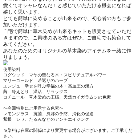
愛くてオシャレなんだ！と感じていただける機会になれば
嬉しく思います。
とても簡単に染めることが出来るので、初心者の方もご参
加いただけます。
自宅で簡単に草木染めが出来るキットも販売させていただ
きますので、ご興味のある方はぜひ、ご自宅でも染色して
みてください。
あなたのためのオリジナルの草木染めアイテムを一緒に作
りましょう。
使用染料
ログウッド マヤの聖なる木・スピリチュアルパワー
マリーゴールド 若返りのハーブ
エンジュ 幸せを呼ぶ幸福の木・高血圧の漢方
茜 冷えとり、温活、リラックス
コチニール 草木染めの王様、天然カイガラムシの色素
〜今回特別にご用意する色素〜
レモングラス 抗菌、風邪の予防、消化の促進
紫根 シワ、たるみなどのアンチエイジング
※染料は在庫の関係により変更する場合がございます。ご了承くだ
さい。