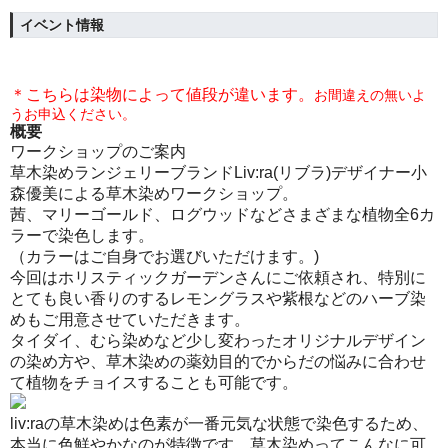
イベント情報
＊こちらは染物によって値段が違います。
お間違えの無いよ
うお申込ください。
概要
ワークショップのご案内
草木染めランジェリーブランドLiv:ra(リブラ)デザイナー小
森優美による草木染めワークショップ。
茜、マリーゴールド、ログウッドなどさまざまな植物全6カ
ラーで染色します。
（カラーはご自身でお選びいただけます。)
今回はホリスティックガーデンさんにご依頼され、特別に
とても良い香りのするレモングラスや紫根などのハーブ染
めもご用意させていただきます。
タイダイ、むら染めなど少し変わったオリジナルデザイン
の染め方や、草木染めの薬効目的でからだの悩みに合わせ
て植物をチョイスすることも可能です。
liv:raの草木染めは色素が一番元気な状態で染色するため、
本当に色鮮やかなのが特徴です。草木染めってこんなに可