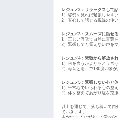
レジュメ2：リラックスして
1）姿勢を見れば緊張しやす
2）安心して話せる視線の使
レジュメ3：スムーズに話せ
1）正しい呼吸で自然に言葉
2）緊張しても震えない声を
レジュメ4：緊張から解放さ
1）何を言うかよりもどう言
2）母音と滑舌で180度印象
レジュメ5：緊張しない心と
1）平常心でいられる心の整
2）体を整えてあがり症を克
以上を通じて、落ち着いて自
ていきます。
本やウェブでは決して学べな