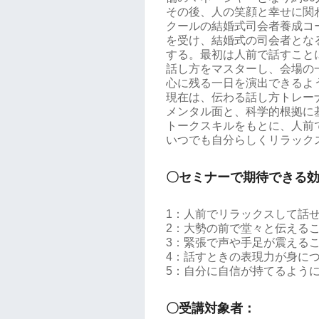
その後、人の笑顔と幸せに関
クールの結婚式司会者養成コ
を受け、結婚式の司会者とな
する。最初は人前で話すこと
話し方をマスターし、会場の
心に残る一日を演出できるよ
現在は、伝わる話し方トレー
メンタル面と、科学的根拠に
トークスキルをもとに、人前
いつでも自分らしくリラック
〇セミナーで期待できる
1：人前でリラックスして話
2：大勢の前で堂々と伝える
3：緊張で声や手足が震える
4：話すときの表現力が身に
5：自分に自信が持てるよう
〇受講対象者：