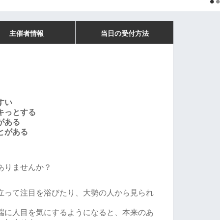
主催者情報
当日の受付方法
すい
キっとする
がある
とがある
ありませんか？
立って注目を浴びたり、大勢の人から見られ
。
端に人目を気にするようになると、本来のあ