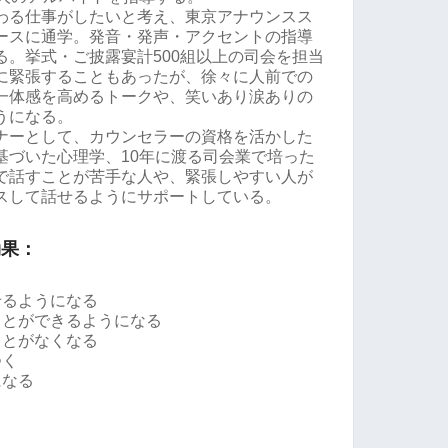
わる仕事がしたいと考え、東京アナウンスス
ースに通学。発音・発声・アクセントの指導
る。挙式・ご披露宴計500組以上の司会を担当
に緊張することもあったが、徐々に人前での
一体感を高めるトークや、笑いあり涙ありの
うになる。
ナーとして、カウンセラーの資格を活かした
基づいた心理学、10年に渡る司会業で培った
で話すことが苦手な人や、緊張しやすい人が
スして話せるようにサポートしている。
効果：
せるようになる
ことができるようになる
ことがなくなる
つく
になる