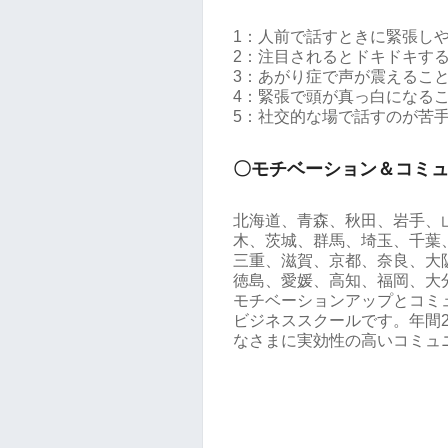
1：人前で話すときに緊張し
2：注目されるとドキドキす
3：あがり症で声が震えるこ
4：緊張で頭が真っ白になる
5：社交的な場で話すのが苦
〇モチベーション＆コミ
北海道、青森、秋田、岩手、
木、茨城、群馬、埼玉、千葉
三重、滋賀、京都、奈良、大
徳島、愛媛、高知、福岡、大
モチベーションアップとコミ
ビジネススクールです。年間2
なさまに実効性の高いコミュ