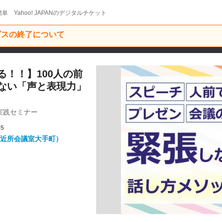
単 Yahoo! JAPANのデジタルチケット
ービスの終了について
！！】100人の前
ない「声と表現力」
実践セミナー
45
ご近所会議室大手町）