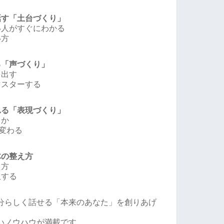
話す「土台づくり」
い人がすぐにわかる
い方
る「声づくり」
を出す
マスターする
れる「表現づくり」
うか
が変わる
体の整え方
え方
服する
分らしく話せる「本来のあなた」を創りあげ
いノウハウが満載です。