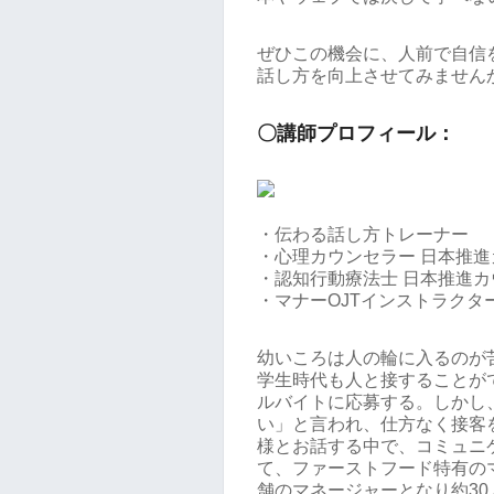
ぜひこの機会に、人前で自信
話し方を向上させてみません
〇講師プロフィール：
・伝わる話し方トレーナー
・心理カウンセラー 日本推
・認知行動療法士 日本推進
・マナーOJTインストラクタ
幼いころは人の輪に入るのが
学生時代も人と接することが
ルバイトに応募する。しかし
い」と言われ、仕方なく接客
様とお話する中で、コミュニ
て、ファーストフード特有の
舗のマネージャーとなり約3