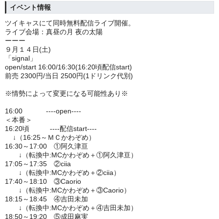
イベント情報
ツイキャスにて同時無料配信ライブ開催。
ライブ会場：真昼の月 夜の太陽
ーーー
９月１４日(土)
「signal」
open/start 16:00/16:30(16:20頃配信start)
前売 2300円/当日 2500円(1ドリンク代別)
※情勢によって変更になる可能性あり※
16:00 ----open----
＜本番＞
16:20頃 ----配信start----
↓（16:25～ＭＣかわぞめ）
16:30～17:00 ①阿久津亘
↓（転換中:MCかわぞめ＋①阿久津亘）
17:05～17:35 ②ciia
↓（転換中:MCかわぞめ＋②ciia）
17:40～18:10 ③Caorio
↓（転換中:MCかわぞめ＋③Caorio）
18:15～18:45 ④吉田未加
↓（転換中:MCかわぞめ＋④吉田未加）
18:50～19:20 ⑤成田麻実