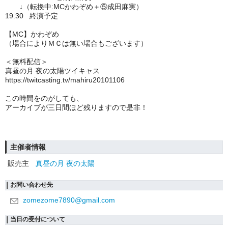
↓（転換中:MCかわぞめ＋⑤成田麻実）
19:30 終演予定
【MC】かわぞめ
（場合によりＭＣは無い場合もございます）
＜無料配信＞
真昼の月 夜の太陽ツイキャス
https://twitcasting.tv/mahiru20101106
この時間をのがしても、
アーカイブが三日間ほど残りますので是非！
主催者情報
販売主
真昼の月 夜の太陽
お問い合わせ先
zomezome7890@gmail.com
当日の受付について