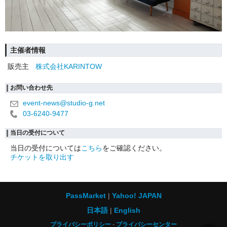
主催者情報
販売主
株式会社KARINTOW
お問い合わせ先
event-news@studio-g.net
03-6240-9477
当日の受付について
当日の受付については
こちら
をご確認ください。
チケットを取り出す
PassMarket
Yahoo! JAPAN
日本語
English
プライバシーポリシー
プライバシーセンター