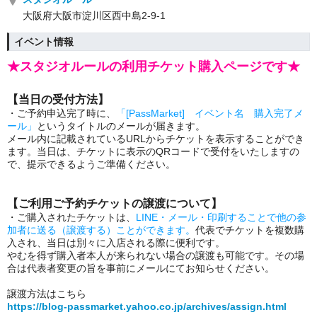
大阪府大阪市淀川区西中島2-9-1
イベント情報
★スタジオルールの利用チケット購入ページです★
【当日の受付方法】
・ご予約申込完了時に、
「[PassMarket] イベント名 購入完了メ
ール」
というタイトルのメールが届きます。
メール内に記載されているURLからチケットを表示することができ
ます。当日は、チケットに表示のQRコードで受付をいたしますの
で、提示できるようご準備ください。
【ご利用ご予約チケットの譲渡について】
・ご購入されたチケットは、
LINE・メール・印刷することで他の参
加者に送る（譲渡する）ことができます。
代表でチケットを複数購
入され、当日は別々に入店される際に便利です。
やむを得ず購入者本人が来られない場合の譲渡も可能です。その場
合は代表者変更の旨を事前にメールにてお知らせください。
譲渡方法はこちら
https://blog-passmarket.yahoo.co.jp/archives/assign.html