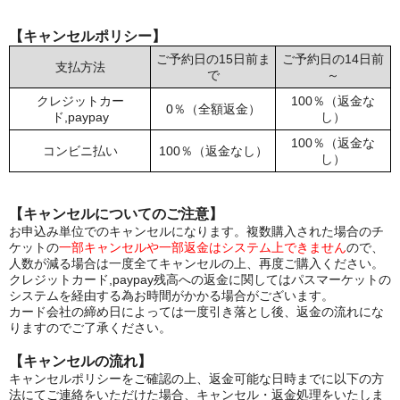
【キャンセルポリシー】
ご予約日の15日前ま
ご予約日の14日前
支払方法
で
～
クレジットカー
100％（返金な
0％（全額返金）
ド,paypay
し）
100％（返金な
コンビニ払い
100％（返金なし）
し）
【キャンセルについてのご注意】
お申込み単位でのキャンセルになります。複数購入された場合のチ
ケットの
一部キャンセルや一部返金はシステム上できません
ので、
人数が減る場合は一度全てキャンセルの上、再度ご購入ください。
クレジットカード,paypay残高への返金に関してはパスマーケットの
システムを経由する為お時間がかかる場合がございます。
カード会社の締め日によっては一度引き落とし後、返金の流れにな
りますのでご了承ください。
【キャンセルの流れ】
キャンセルポリシーをご確認の上、返金可能な日時までに以下の方
法にてご連絡をいただけた場合、キャンセル・返金処理をいたしま