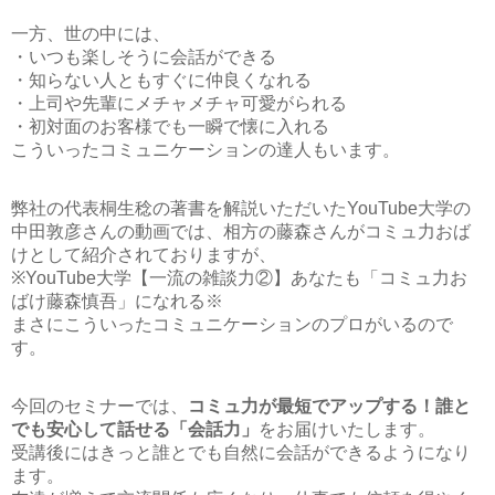
一方、世の中には、
・いつも楽しそうに会話ができる
・知らない人ともすぐに仲良くなれる
・上司や先輩にメチャメチャ可愛がられる
・初対面のお客様でも一瞬で懐に入れる
こういったコミュニケーションの達人もいます。
弊社の代表桐生稔の著書を解説いただいたYouTube大学の
中田敦彦さんの動画では、相方の藤森さんがコミュ力おば
けとして紹介されておりますが、
※YouTube大学【一流の雑談力②】あなたも「コミュ力お
ばけ藤森慎吾」になれる※
まさにこういったコミュニケーションのプロがいるので
す。
今回のセミナーでは、
コミュ力が最短でアップする！誰と
でも安心して話せる「会話力」
をお届けいたします。
受講後にはきっと誰とでも自然に会話ができるようになり
ます。