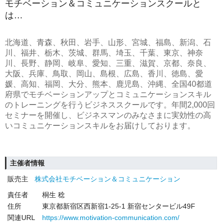
モチベーション＆コミュニケーションスクールと
は…
北海道、青森、秋田、岩手、山形、宮城、福島、新潟、石
川、福井、栃木、茨城、群馬、埼玉、千葉、東京、神奈
川、長野、静岡、岐阜、愛知、三重、滋賀、京都、奈良、
大阪、兵庫、鳥取、岡山、島根、広島、香川、徳島、愛
媛、高知、福岡、大分、熊本、鹿児島、沖縄、全国40都道
府県でモチベーションアップとコミュニケーションスキル
のトレーニングを行うビジネススクールです。年間2,000回
セミナーを開催し、ビジネスマンのみなさまに実効性の高
いコミュニケーションスキルをお届けしております。
主催者情報
販売主
株式会社モチベーション＆コミュニケーション
責任者
桐生 稔
住所
東京都新宿区西新宿1-25-1 新宿センタービル49F
関連URL
https://www.motivation-communication.com/