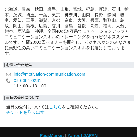
北海道、青森、秋田、岩手、山形、宮城、福島、新潟、石川、栃
木、茨城、埼玉、千葉、東京、神奈川、山梨、長野、静岡、岐
阜、愛知、三重、滋賀、京都、奈良、大阪、兵庫、和歌山、鳥
取、岡山、島根、広島、香川、徳島、愛媛、高知、福岡、大分、
熊本、鹿児島、沖縄、全国40都道府県でモチベーションアップと
コミュニケーションスキルのトレーニングを行うビジネススクー
ルです。年間2,000回セミナーを開催し、ビジネスマンのみなさま
に実効性の高いコミュニケーションスキルをお届けしておりま
す。
お問い合わせ先
info@motivation-communication.com
03-6384-0231
11：00～18：00
当日の受付について
当日の受付については
こちら
をご確認ください。
チケットを取り出す
PassMarket
Yahoo! JAPAN