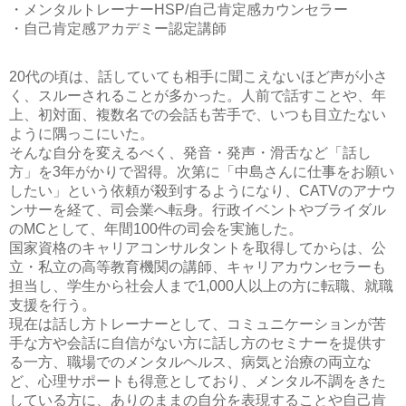
・メンタルトレーナーHSP/自己肯定感カウンセラー
・自己肯定感アカデミー認定講師
20代の頃は、話していても相手に聞こえないほど声が小さ
く、スルーされることが多かった。人前で話すことや、年
上、初対面、複数名での会話も苦手で、いつも目立たない
ように隅っこにいた。
そんな自分を変えるべく、発音・発声・滑舌など「話し
方」を3年がかりで習得。次第に「中島さんに仕事をお願い
したい」という依頼が殺到するようになり、CATVのアナウ
ンサーを経て、司会業へ転身。行政イベントやブライダル
のMCとして、年間100件の司会を実施した。
国家資格のキャリアコンサルタントを取得してからは、公
立・私立の高等教育機関の講師、キャリアカウンセラーも
担当し、学生から社会人まで1,000人以上の方に転職、就職
支援を行う。
現在は話し方トレーナーとして、コミュニケーションが苦
手な方や会話に自信がない方に話し方のセミナーを提供す
る一方、職場でのメンタルヘルス、病気と治療の両立な
ど、心理サポートも得意としており、メンタル不調をきた
している方に、ありのままの自分を表現することや自己肯