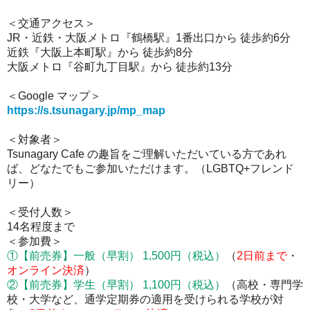
＜交通アクセス＞
JR・近鉄・大阪メトロ『鶴橋駅』1番出口から 徒歩約6分
近鉄『大阪上本町駅』から 徒歩約8分
大阪メトロ『谷町九丁目駅』から 徒歩約13分
＜Google マップ＞
https://s.tsunagary.jp/mp_map
＜対象者＞
Tsunagary Cafe の趣旨をご理解いただいている方であれ
ば、どなたでもご参加いただけます。（LGBTQ+フレンド
リー）
＜受付人数＞
14名程度まで
＜参加費＞
①
【前売券】
一般（早割） 1,500円
（税込）
（
2
日前まで
・
オンライン決済
）
②
【前売券】
学生（早割） 1,100円
（税込）
（高校・専門学
校・大学など、通学定期券の適用を受けられる学校が対