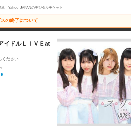
単 Yahoo! JAPANのデジタルチケット
ービスの終了について
/アイドルＬＩＶＥat
ちください
15
Ｅ