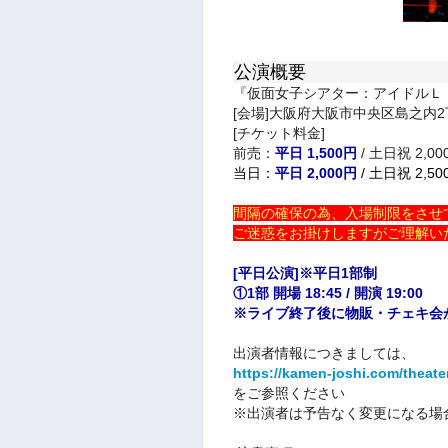
公演概要
『仮面女子シアター：アイドルＬ
[会場]大阪府大阪市中央区島之内2
[チケット料金]
前売：
平日 1,500円
/ 土日祝 2,00
当日：
平日 2,000円
/ 土日祝 2,50
間隔の確保の為、入場制限をさせ
ご迷惑をお掛けしますがご理解い
[平日公演]※平日1部制
①1部 開場 18:45 / 開演 19:00
※ライブ終了後に物販・チェキ会
出演者情報につきましては、
https://kamen-joshi.com/theat
をご参照ください
※出演者は予告なく変更になる場