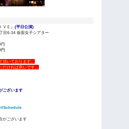
ＩＶＥ』
(平日公演)
丁目6-34 仮面女子シアター
0円
0円
て頂いております。
ただければ幸いです。
がございます
er#Schedule
合がございます