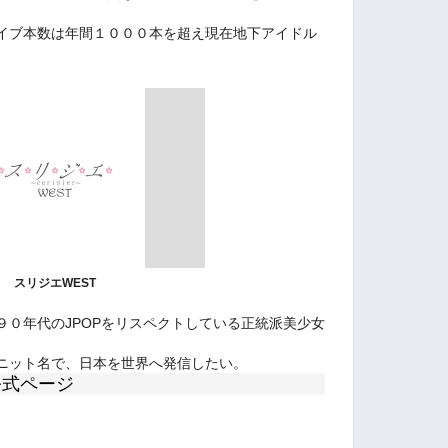
イブ本数は年間１０００本を超え現在地下アイドル
。
スリジエWEST
９０年代のJPOPをリスペクトしている正統派美少女
ニット名で、日本を世界へ発信したい。
公式ページ