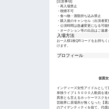
[注意事項]
・再入場禁止
・喫煙不可
・
食べ物・酒類持ち込み禁止
・購入後のキャンセル（出演者変
・公演時間は急遽変更になる可能
・オークション等の出品はご遠慮
入場方法
お一人様1枚QRコードをお持ち
けます。
プロフィール
仮面女
インディーズ女性アイドルとして
単独ライブ１５０００人動員を達
異形とも言えるホッケーマスクを
芸能界に居場所が無くなった【選
のアイデンティティを捨て、代償