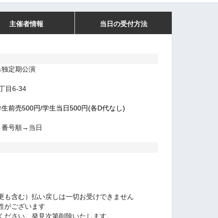
主催者情報
当日の受付方法
単独定期公演
目6-34
学生前売500円/学生当日500円(各D代なし)
ト番号順→当日
更も含む）払い戻しは一切お受けできません
性がございます
ください。発見次第削除いたします。