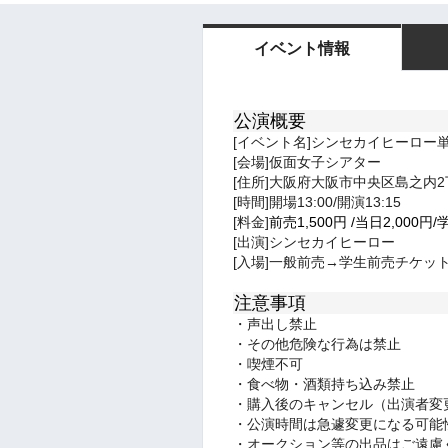
イベント情報
公演概要
[イベント名]シンセカイヒーロー
[会場]仮面女子シアター
[住所]大阪府大阪市中央区島之内2丁
[時間]開場13:00/開演13:15
[料金]
前売1,500
円
/
当日2,0
00円/
[出演]シンセカイヒーロー
[入場]一般前売→学生前売チケッ
注意事項
・声出し禁止
・その他危険な行為は禁止
・喫煙不可
・食べ物・酒類持ち込み禁止
・購入後のキャンセル（出演者変
・公演時間は急遽変更になる可能
・オークション等の出品はご遠慮