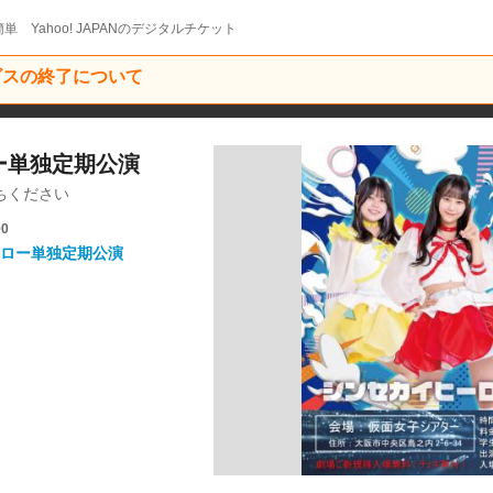
単 Yahoo! JAPANのデジタルチケット
ービスの終了について
ロー単独定期公演
ちください
00
ロー単独定期公演