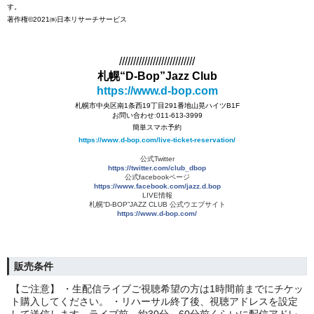
す。
著作権©2021㈱日本リサーチサービス
///////////////////////////
札幌“D-Bop”Jazz Club
https://www.d-bop.com
札幌市中央区南1条西19丁目291番地山晃ハイツB1F
お問い合わせː011-613-3999
簡単スマホ予約
https://www.d-bop.com/live-ticket-reservation/
公式Twitter
https://twitter.com/club_dbop
公式facebookページ
https://www.facebook.com/jazz.d.bop
LIVE情報
札幌“D-BOP”JAZZ CLUB 公式ウエブサイト
https://www.d-bop.com/
販売条件
【ご注意】 ・生配信ライブご視聴希望の方は1時間前までにチケッ
ト購入してください。 ・リハーサル終了後、視聴アドレスを設定