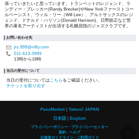
張っていきたいと思っています。トランペットのレジェンド、ラ
ンディー・ブレッカー(Randy Brecker)やNew Yorkファーストコー
ルベーシスト、ウィル・リー（Will Lee）、アルトサックスのレジ
ェンド、ドナルド・ハリソン(Donald Harrison)、日野皓正など世
界の著名アーティストが出演する札幌屈指のジャズクラブです。
お問い合わせ先
jrs.999@nifty.com
011-613-3999
13時から18時
当日の受付について
当日の受付については
こちら
をご確認ください。
チケットを取り出す
PassMarket
Yahoo! JAPAN
日本語
English
プライバシーポリシー
プライバシーセンター
規約
ヘルプ
主催者ガイドライン
ご利用ガイド