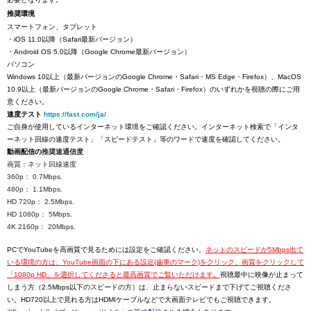
推奨環境
スマートフォン、タブレット
・iOS 11.0以降（Safari最新バージョン）
・Android OS 5.0以降（Google Chrome最新バージョン）
パソコン
Windows 10以上（最新バージョンのGoogle Chrome・Safari・MS Edge・Firefox）、MacOS
10.9以上（最新バージョンのGoogle Chrome・Safari・Firefox）のいずれかを視聴の際にご用
意ください。
速度テスト
https://fast.com/ja/
ご自身が使用しているインターネット環境をご確認ください。インターネット検索で「インタ
ーネット回線の速度テスト」「スピードテスト」等のワードで速度を確認してください。
動画配信の
推奨速通信度
画質：ネット回線速度
360p： 0.7Mbps.
480p： 1.1Mbps.
HD 720p： 2.5Mbps.
HD 1080p： 5Mbps.
4K 2160p： 20Mbps.
PCでYouTubeを高画質で見るためには設定をご確認ください。
ネットのスピードが5Mbps出て
いる環境の方は、YouTube画面の下にある設定(歯車のマーク)をクリック、画質をクリックして
「1080p HD」を選択してくださると最高画質でご覧いただけます。
視聴最中に映像が止まって
しまう方（2.5Mbps以下のスピードの方）は、止まらないスピードまで下げてご視聴くださ
い。HD720以上で見れる方はHDMIケーブルなどで大画面テレビでもご視聴できます。