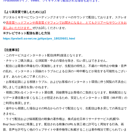
※Facebookライブ、Vimeo、ツイキャス等で配信される場合もあります。
【より高音質で楽しむためには】
デジタルミキサーにてレコーディングクオリティーのサウンドで配信しております。ステレオ
や
高音質ヘッドフォンや高音質イヤフォンでお聞きになると、とてもクリアーなサウンドをお
楽しみいただけます。
ぜひお試しくださいませ。
※テレビでネット配信を楽しむ方法
https://prebell.so-net.ne.jp/tips/pre_18020601.html
【注意事項】
・このサービスはインターネット配信(有料)放送となります。
・チケットご購入後は、公演延期・中止の場合を除き、払い戻しはできません。
・配信には最善の準備を行い実施致しますが、生配信の特性上、不慮の一時停止や映像・音声
の乱れ、インターネット回線のトラブルによる公演の一時中断などが発生する可能性もござい
ます。あらかじめご了承ください。
・お客様起因による視聴トラブル、およびお客様のインターネット環境に伴う閲覧の不具合に
関しましては責任を負いかねます。
・視聴に関わるインターネット通信費、回線費等はお客様のご負担となります。動画配信とな
りデータ通信量が多くなることが想定されるため、安定したインターネット環境（Wi-Fi等）の
ご利用を推奨します。
・途中から視聴した場合はその時点からのライヴ配信となり、生配信は巻き戻しての再生はで
きません。
・ライヴ配信および録画配信の映像の著作権は、株式会社日本リサーチサービス(札幌“D-
Bop”Jazz Club)に帰属します。配信される映像のURLを第三者に許可なく周知する行為、画
面、音声を許可なく他のウェブサイトや著作物等に転載することは著作権法で禁じられていま