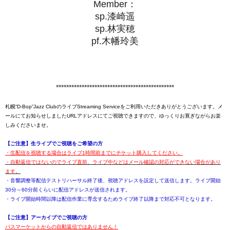
Member：
sp.漆崎遥
sp.林実穂
pf.木幡玲美
**********************************************
札幌“D-Bop”Jazz ClubのライブStreaming Serviceをご利用いただきありがとうございます。メ
ールにてお知らせしましたURLアドレスにてご視聴できますので、ゆっくりお寛ぎながらお楽
しみくださいませ。
【ご注意】生ライブでご視聴をご希望の方
・生配信を視聴する場合はライブ1時間前までにチケット購入してください。
・自動返信ではないのでライブ直前、ライブ中などはメール確認の対応ができない場合があり
ます。
・音響調整等配信テストリハーサル終了後、視聴アドレスを設定して送信します。ライブ開始
30分～60分前くらいに配信アドレスが送信されます。
・ライブ開始時間以降は配信作業に専念するためライブ終了以降まで対応不可となります。
【ご注意】アーカイブでご視聴の方
パスマーケットからの自動返信ではありません！