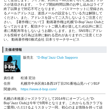
して送信します。ライブ前、約30分～60分前くらいに配信アドレ
スが送信されます。 ・ライブ開始時間以降のお申し込みはライブ
終了以降まで対応不可となります。 ・パスマーケットに登録され
るメールアドレスは、迷惑メールの設定をしている方は解除して
ください。また、アドレスを誤ってご入力しないようご注意くだ
さい。 【著作権について】 動画著作権は札幌“D-Bop”Jazz Clubと
なっております。配信チケットご購入者が楽しむため以外に第三
者に再配布等をしないようお願いします。また、SNS等にアドレ
スを投稿する行為は法律に触れる恐れがありますのご注意くださ
い。 動画著作権©株式会社 日本リサーチサービス
主催者情報
販売主
“D-Bop”Jazz Club Sapporo
責任者
松浦 宏治
住所
札幌市中央区南1条西19丁目291番地山晃ハイツB1F
関連URL
https://www.d-bop.com/
札幌の本格派ジャズクラブとして2014年にオープンした“D-
Bop”Jazz Clubは今年で9周年となります。これからも当クラブを
ご愛用いただけるようスタッフ一同、初心のまま情熱を持って頑