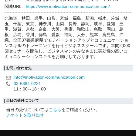
関連URL
https://www.motivation-communication.com/
北海道、秋田、岩手、山形、宮城、福島、新潟、栃木、茨城、埼
玉、千葉、東京、神奈川、山梨、長野、静岡、岐阜、愛知、三
重、滋賀、京都、奈良、大阪、兵庫、和歌山、鳥取、岡山、島
根、広島、香川、徳島、愛媛、福岡、大分、熊本、鹿児島、沖
縄、全国37都道府県でモチベーションアップとコミュニケーショ
ンスキルのトレーニングを行うビジネススクールです。年間2,000
回セミナーを開催し、ビジネスマンのみなさまに実効性の高いコ
ミュニケーションスキルをお届けしております。
お問い合わせ先
info@motivation-communication.com
03-6384-0231
11：00～18：00
当日の受付について
当日の受付については
こちら
をご確認ください。
チケットを取り出す