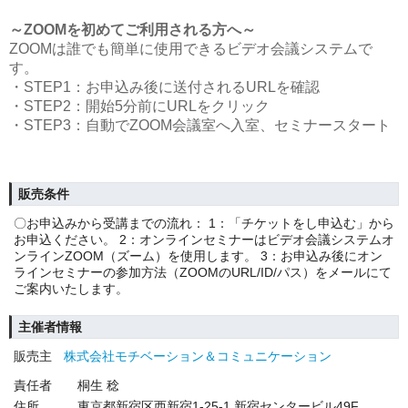
～ZOOMを初めてご利用される方へ～
ZOOMは誰でも簡単に使用できるビデオ会議システムで
す。
・STEP1：お申込み後に送付されるURLを確認
・STEP2：開始5分前にURLをクリック
・STEP3：自動でZOOM会議室へ入室、セミナースタート
販売条件
〇お申込みから受講までの流れ： 1：「チケットをし申込む」から
お申込ください。 2：オンラインセミナーはビデオ会議システムオ
ンラインZOOM（ズーム）を使用します。 3：お申込み後にオン
ラインセミナーの参加方法（ZOOMのURL/ID/パス）をメールにて
ご案内いたします。
主催者情報
販売主
株式会社モチベーション＆コミュニケーション
責任者
桐生 稔
住所
東京都新宿区西新宿1-25-1 新宿センタービル49F