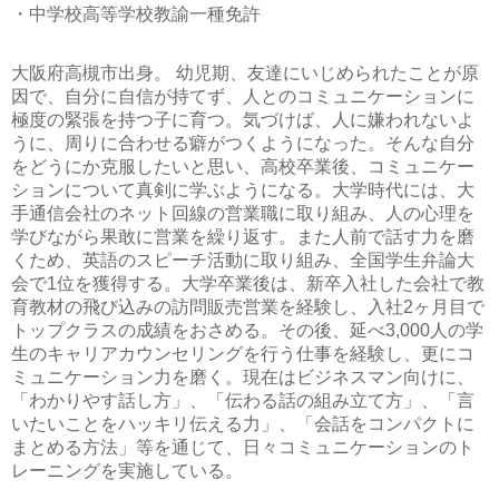
・中学校高等学校教諭一種免許
大阪府高槻市出身。 幼児期、友達にいじめられたことが原
因で、自分に自信が持てず、人とのコミュニケーションに
極度の緊張を持つ子に育つ。気づけば、人に嫌われないよ
うに、周りに合わせる癖がつくようになった。そんな自分
をどうにか克服したいと思い、高校卒業後、コミュニケー
ションについて真剣に学ぶようになる。大学時代には、大
手通信会社のネット回線の営業職に取り組み、人の心理を
学びながら果敢に営業を繰り返す。また人前で話す力を磨
くため、英語のスピーチ活動に取り組み、全国学生弁論大
会で1位を獲得する。大学卒業後は、新卒入社した会社で教
育教材の飛び込みの訪問販売営業を経験し、入社2ヶ月目で
トップクラスの成績をおさめる。その後、延べ3,000人の学
生のキャリアカウンセリングを行う仕事を経験し、更にコ
ミュニケーション力を磨く。現在はビジネスマン向けに、
「わかりやす話し方」、「伝わる話の組み立て方」、「言
いたいことをハッキリ伝える力」、「会話をコンパクトに
まとめる方法」等を通じて、日々コミュニケーションのト
レーニングを実施している。