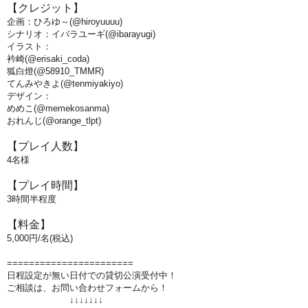
【クレジット】
企画：ひろゆ～(@hiroyuuuu)
シナリオ：イバラユーギ(@ibarayugi)
イラスト：
衿崎(@erisaki_coda)
狐白燈(@58910_TMMR)
てんみやきよ(@tenmiyakiyo)
デザイン：
めめこ(@memekosanma)
おれんじ(@orange_tlpt)
【プレイ人数】
4名様
【プレイ時間】
3
時間半程度
【料金】
5
,000円/名(税込)
=======================
日程設定が無い日付での貸切公演受付中！
ご相談は、お問い合わせフォームから！
↓↓↓↓↓↓↓