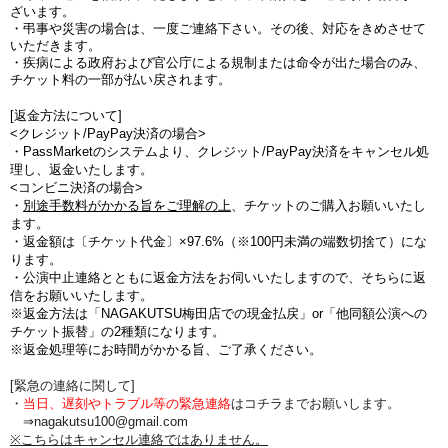
ざいます。
・弔事や災害の場合は、一度ご連絡下さい。その後、対応をきめさせて
いただきます。
・疾病による政府および官公庁による規制または命令が出た場合のみ、
チケット料の一部が払い戻されます。
[返金方法について]
<クレジット/PayPay決済の場合>
・PassMarketのシステムより、クレジット/PayPay決済をキャンセル処
理し、返金いたします。
<コンビニ決済の場合>
・
別途手数料がかかる旨をご理解の上
、チケットのご購入お願いいたし
ます。
・
返金額は〔チケット代金〕×97.6%（※100円未満の端数切捨て
）にな
ります。
・公演中止連絡とともに返金方法をお伺いいたしますので、そちらに返
信をお願いいたします。
※返金方法は「NAGAKUTSU梅田店での現金払戻」or「他同額公演への
チケット振替」の2種類になります。
※返金処理等にお時間がかかる旨、ご了承ください。
[緊急の連絡に関して]
・
当日、遅刻やトラブル等の緊急連絡
はコチラまでお願いします。
⇒nagakutsu100@gmail.com
※こちらはキャンセル連絡ではありません。