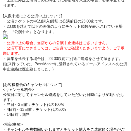
・上記以外は公演前日の23時までに参加者が未達の場合、公演中止とな
ります。
[人数未達による公演中止について]
・公演チケットの申込(購入)締切は公演前日の23:00迄です。
・23:00を越えて以下の画像のようにチケット残数が表示されている場
合、『公演中止』となります。
・
公演中止の場合、当店からの公演中止連絡はございません。
・
公演可否につきましては、ご自身でご確認くださいますよう、ご了承
願います。
・募集を延長する場合は、23:00以前に別途ご連絡をさせて頂きます。
(従来行っていた、PassMarketに登録されているメールアドレスへの公演
中止連絡は廃止致しました。)
[お客様都合のキャンセルについて]
<キャンセル料金>
公演日に対してキャンセル連絡をしていただいた日時により変動いたし
ます。
・当日～3日前：チケット代の100％
・4日前～13日前：チケット代の50%
・14日前：無料
<特記事項>
・キャンセルを複数回いたしますとチケット購入をご遠慮頂く場合がご