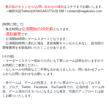
・
数日前のキャンセル/お問い合わせの場合
は
コチラまでお願いします。
⇒梅田X(旧Twitter)(＠NAGAKUTSU3) DM /
contact@nagakutsu.com
[時間に関して]
公演開始の10分前
・集合時間は
となります。
遅刻厳禁
・
です。
・公演開始時間にゲームスタートとなります。
・公演開始時間に
遅れた場合、直前無断キャンセルとみなし、該当回の
開催費用を全額負担
いただくことがあります。
[その他]
・マーダーミステリー初めての方にも丁寧にルール説明を行いますので
お気軽にご参加ください。
・もしルールや内容などご不明な点がありましたら、問い合わせフォー
ムからお問い合わせをお願いします。
・本ゲームは、ゲームの性質上、ネタバレ禁止ゲームとなっておりま
す。ブログ、Twitter、Facebook、YouTube等での、
公演内容、
ゲーム内
容、ゲーム演出のネタバレになるような発言、写真のアップロードは固
くお断りいたします。