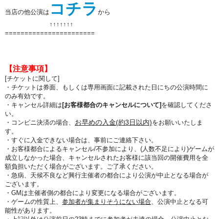
コチラ
当店の他公演は
から
↑↑
↑↑
↑↑
↑
=======================
【注意事項】
[チケットに関して]
・チケットは券面、もしくは専用画面に記載された日にちの公演時間に
のみ有効です。
・キャンセル詳細は
[お客様都合のキャンセルについて]
を確認してくださ
い。
お早めの入金(約3日以内)
・コンビニ決済の場合、
をお願いいたしま
す。
・すぐに入金できない場合は、事前にご連絡下さい。
・お客様都合によるキャンセル/不参加により、(人数不足により)ゲームが
成立しなかった場合、キャンセルされたお客様に該当回の開催費用を全
額負担いただく場合がございます。ご了承ください。
・急病、天候不良など興行主催者の都合により公演が中止となる場合が
ございます。
・GMは主催者側の都合により変更になる場合がございます。
・ゲームの性質上、
参加者が集まりそうにない場合
、公演中止となる可
能性があります。