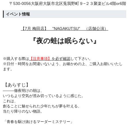
〒530-0056大阪府大阪市北区兎我野町９−２３聚楽ビル4階or6階
イベント情報
【7月 梅田店】 "NAGAKUTSU" （店舗公演）
『
夜の蛙は眠らない
』
※購入する際は
【注意事項】
を必ず確認
して下さい。
※日付・時間をお間違いないよう、
お確かめの上、ご購入お願いいたし
ます。
【あらすじ】
―――徹夜明けの朝は、
いつもより空気が澄み切っているように感じた。
これは、
創ることに魅せられた少年たちが夢を叶える、
当たり障りのない物語。
「青春を駆け抜けるマーダーミステリー」