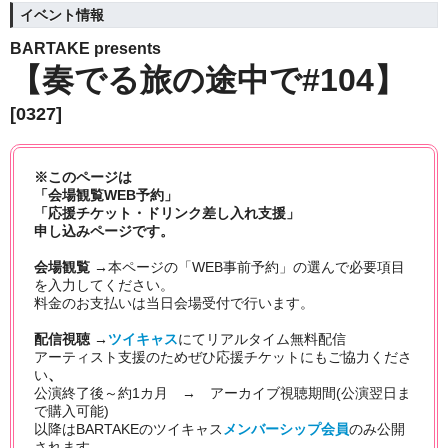
イベント情報
BARTAKE presents
【奏でる旅の途中で#104】
[0327]
※このページは
「会場観覧WEB予約」
「応援チケット・ドリンク差し入れ支援」
申し込みページです。
会場観覧 →
本ページの「WEB事前予約」の選んで必要項目
を入力してください。
料金のお支払いは当日会場受付で行います。
配信視聴 →
ツイキャス
にてリアルタイム無料
配信
アーティスト支援のためぜひ応援チケットにもご協力くださ
い
、
公演終了後～約1カ月 → アーカイブ視聴期間(公演翌日ま
で購入可能)
以降はBARTAKEのツイキャス
メンバーシップ会員
のみ公開
されます
。