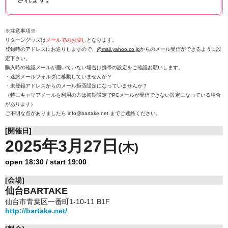
※注意事項※
リターングッズは
メールでのお渡し
となります。
登録時のアドレスにお送りしますので、
@mail.yahoo.co.jp
からのメール受信ができるように設
定下さい。
購入時の確認メールが届いていない場合は携帯の設定をご確認お願いします。
・迷惑メールフォルダに移動していませんか？
・未登録アドレスからのメール拒否設定になっていませんか？
（特にキャリアメールを利用の方は初期設定でPCメールが受信できない設定になっている場合
があります）
ご不明な点がありましたら info@bartake.net までご連絡ください。
[開催日]
2025年3月27日
(木)
open 18:30 / start 19:00
[会場]
仙台BARTAKE
仙台市青葉区一番町1-10-11 B1F
http://bartake.net/