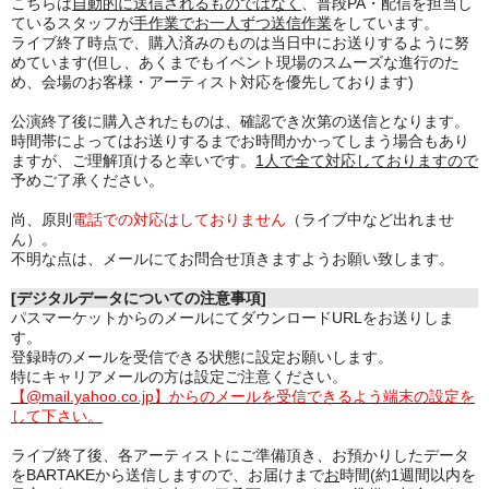
こちらは
自動的に送信されるものではなく
、普段PA・配信を担当し
ているスタッフが
手作業でお一人ずつ送信作業
をしています。
ライブ終了時点で、購入済みのものは当日中にお送りするように努
めています(但し、あくまでもイベント現場のスムーズな進行のた
め、会場のお客様・アーティスト対応を優先しております)
公演終了後に購入されたものは、確認でき次第の送信となります。
時間帯によってはお送りするまでお時間かかってしまう場合もあり
ますが、ご理解頂けると幸いです。
1人で全て対応しておりますので
予めご了承ください。
尚、原則
電話での対応はしておりません
（ライブ中など出れませ
ん）。
不明な点は、メールにてお問合せ頂きますようお願い致します。
[デジタルデータについての注意事項]
パスマーケットからのメールにてダウンロードURLをお送りしま
す。
登録時のメールを受信できる状態に設定お願いします。
特にキャリアメールの方は設定ご注意ください。
【@mail.yahoo.co.jp】からのメールを受信できるよう端末の設定を
して下さい。
ライブ終了後、各アーティストにご準備頂き、お預かりしたデータ
をBARTAKEから送信しますので、お届けまで
お
時間(約1週間以内を