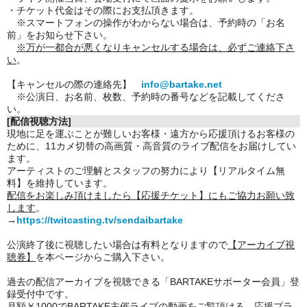
・チケット代金はその際にお支払頂きます。
※スマートフォンの操作がわからない場合は、予約時の「お名
前」をお知らせ下さい。
※万が一都合が悪くなりキャンセルする場合は、必ずご連絡下さ
い
。
【キャンセルの際の連絡先】
info@bartake.net
※公演日、お名前、枚数、予約時の番号などを記載してくださ
い。
[配信視聴方法]
現地に足を運ぶことが難しいお客様・遠方から応援頂けるお客様の
ために、11カメ切替の高画質・高音質のライブ配信をお届けしてい
ます。
アーティストのご理解とスタッフの努力により【リアルタイム無
料】を維持しています。
配信をお楽しみ頂けましたら【応援チケット】にもご協力お願い致
します
。
→
https://twitcasting.tv/sendaibartake
公演終了後に視聴したい場合は有料となりますので
【アーカイブ視
聴券】
を本ページからご購入下さい。
過去の配信アーカイブを視聴できる「BARTAKEサポーター会員」登
録受付中です。
月額￥1000でBARTAKE主催ライブの動画をご覧頂ける、応援プラ