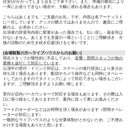
目安)がかかってしまう点をご了承下さい。また、準備の都合により
一斉にお送りできない場合や、大幅に遅れる場合もあります。
こちらはあくまでも「ご支援のお礼」です。内容は各アーティスト
に一任しています。グッズの購入ではありませんので、趣旨にご理
解の上、お求めください。
出演者の辞退等内容に変更があった場合でも、払い戻し・返金等は
行ないません。あくまでも支援の一環ということにご理解頂き、今
後の活動のため引き続き応援頂けると幸いです。
[会場観覧の方へライブハウスからのお願い]
現在スタッフが慢性的に不足しており、
音響・照明スタッフが他の
業務も並行して対応しています
。
公演中の受付・ドリンク対応は、ステージの進行状況により多少お
待ち頂く場合もあります。
配信やカメラ操作なども同時にオペレー
トしておりますのでタイミングによって対応できない場合もござい
ますが、
ご理解頂きますようお願い致します。
受付が店内バーカウンターで対応する場合もあります。その際は入
口に張り紙をしてありますので、案内に従って奥にお進みくださ
い。
フードのオーダーなどはお時間を頂く場合があります（照明オペレ
ーターが対応します）
一般的なライブハウスのような分業体制がとれないため、ご不便お
かけする場面もありかと思います。