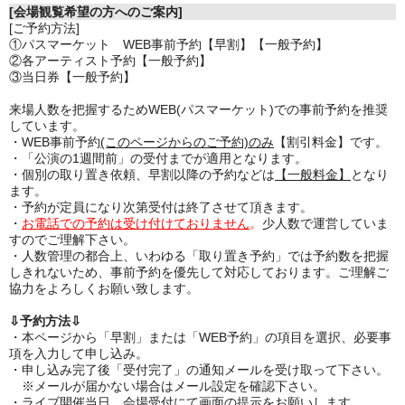
[会場観覧希望の方へのご案内]
[ご予約方法]
①パスマーケット WEB事前予約【早割】【一般予約】
②各アーティスト予約【一般予約】
③当日券【一般予約】
来場人数を把握するためWEB(パスマーケット)での事前予約を推奨
しています。
・WEB事前予約
(このページからのご予約)のみ
【割引料金】です。
・「公演の1週間前」の受付までが適用となります。
・個別の取り置き依頼、早割以降の予約などは
【一般料金】
となり
ます。
・予約が定員になり次第受付は終了させて頂きます。
・
お電話での予約は受け付けておりません
。
少人数で運営していま
すのでご理解下さい。
・人数管理の都合上、いわゆる「取り置き予約」では予約数を把握
しきれないため、事前予約を優先して対応しております。ご理解ご
協力をよろしくお願い致します。
⇩予約方法⇩
・本ページから「早割」または「WEB予約」の項目を選択、必要事
項を入力して申し込み。
・申し込み完了後「受付完了」の通知メールを受け取って下さい。
※メールが届かない場合はメール設定を確認下さい。
・ライブ開催当日、会場受付にて画面の提示をお願いします。