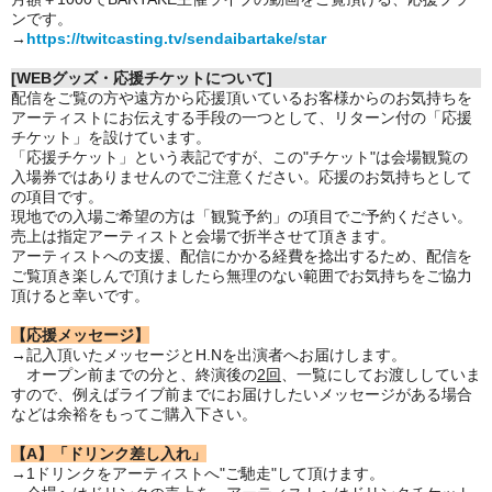
ンです。
→
https://twitcasting.tv/sendaibartake/star
[WEBグッズ・応援チケットについて]
配信をご覧の方や遠方から応援頂いているお客様からのお気持ちを
アーティストにお伝えする手段の一つとして、リターン付の「応援
チケット」を設けています。
「応援チケット」という表記ですが、この"チケット"は会場観覧の
入場券ではありませんのでご注意ください。応援のお気持ちとして
の項目です。
現地での入場ご希望の方は「観覧予約」の項目でご予約ください。
売上は指定アーティストと会場で折半させて頂きます。
アーティストへの支援、配信にかかる経費を捻出するため、配信を
ご覧頂き楽しんで頂けましたら無理のない範囲でお気持ちをご協力
頂けると幸いです。
【応援メッセージ】
→記入頂いたメッセージとH.Nを出演者へお届けします。
オープン前までの分と、終演後の
2回
、一覧にしてお渡ししていま
すので、例えばライブ前までにお届けしたいメッセージがある場合
などは余裕をもってご購入下さい。
【A】「ドリンク差し入れ」
→1ドリンクをアーティストへ"ご馳走"して頂けます。