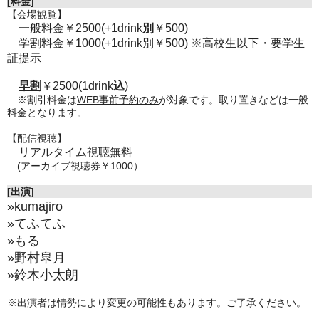
[料金]
【会場観覧】
一般料金￥2500(+1drink
別
￥500)
学割料金￥1000(+1drink別￥500) ※高校生以下・要学生
証提示
早割
￥2500(1drink
込
)
※割引料金は
WEB事前予約のみ
が対象です。取り置きなどは一般
料金となります。
【配信視聴】
リアルタイム視聴無料
(アーカイブ視聴券￥1000）
[出演]
»kumajiro
»てふてふ
»もる
»野村皐月
»鈴木小太朗
※出演者は情勢により変更の可能性もあります。ご了承ください。