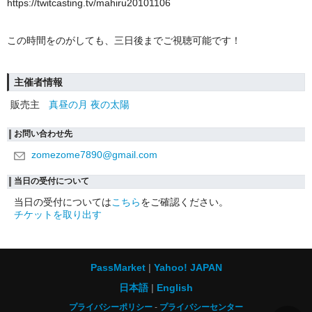
https://twitcasting.tv/mahiru20101106
この時間をのがしても、三日後までご視聴可能です！
主催者情報
販売主
真昼の月 夜の太陽
お問い合わせ先
zomezome7890@gmail.com
当日の受付について
当日の受付については
こちら
をご確認ください。
チケットを取り出す
PassMarket
Yahoo! JAPAN
日本語
English
プライバシーポリシー
プライバシーセンター