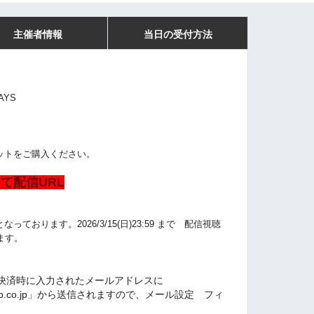
主催者情報
当日の受付方法
AYS
ットをご購入ください。
て配信URL
ております。2026/3/15(日)
23:59
まで 配信視聴
ます。
決済時に入力されたメールアドレスに
l.yahoo.co.jp」から送信されますので、メール設定 フィ