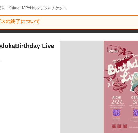
単 Yahoo! JAPANのデジタルチケット
ービスの終了について
kaBirthday Live
9