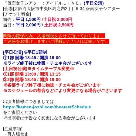
『仮面女子シアター：アイドルＬＩＶＥ』
(平日公演)
[会場]大阪府大阪市中央区島之内2丁目6-34 仮面女子シアター
[チケット料金]
前売：
平日 1,500円
/
土日祝 2,000円
当日：
平日 2,000円
/
土日祝 2,500円
間隔の確保の為、入場制限をさせて頂いております。
ご迷惑をお掛けしますがご理解いただければ幸いです。
[平日公演]※平日1部制
①1部 開場 18:45 / 開演 19:00
※ライブ終了後に物販・チェキ会がございます
[土日祝公演]※タイムテーブル変更※
①1部 開場 13:00 / 開演 13:15
②2部 開場 18:45 / 開演 19:00
※各部ライブ終了後に物販・チェキ会がございます
※スケジュールの都合などにより変更になる場合がございます
出演者情報につきましては、
https://kamen-joshi.com/theater#Schedule
をご参照ください
※出演者は予告なく変更になる場合がございます
[注意事項]
・再入場禁止