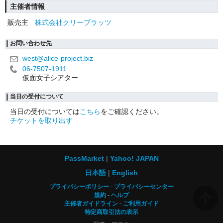
主催者情報
販売主
株式会社クリーブラッツ
お問い合わせ先
west@alice-project.biz
06-7507-1911
仮面女子シアター
当日の受付について
当日の受付については
こちら
をご確認ください。
チケットを取り出す
PassMarket
Yahoo! JAPAN
日本語
English
プライバシーポリシー
プライバシーセンター
規約
ヘルプ
主催者ガイドライン
ご利用ガイド
特定商取引法の表示