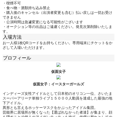
・喫煙不可
・
食べ物・酒類持ち込み禁止
・購入後のキャンセル（出演者変更も含む）払い戻しは一切お受け
できません
・公演時間は急遽変更になる可能性がございます
・オークション等の出品はご遠慮ください。発見次第削除いたしま
す。
入場方法
お一人様1枚QRコードをお持ちください。専用端末にチケットをか
ざして入場いただけます。
プロフィール
仮面女子
仮面女子：
イースターガールズ
インディーズ女性アイドルとして日本初のオリコン一位、さいたま
スーパーアリーナ単独ライブ１５０００人動員を達成した最強の地
下アイドル。
異形とも言えるホッケーマスクをかぶったアイドル集団。
芸能界に居場所が無くなった【選ばれなかった者達】が集まり、顔
を隠すことで個人のアイデンティティを捨て、代償に群れとしての