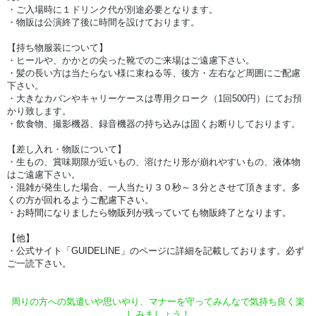
・ご入場時に１ドリンク代が別途必要となります。
・物販は公演終了後に時間を設けております。
【持ち物服装について】
・ヒールや、かかとの尖った靴でのご来場はご遠慮下さい。
・髪の長い方は当たらない様に束ねる等、後方・左右など周囲にご配慮
下さい。
・大きなカバンやキャリーケースは専用クローク（1回500円）にてお預
かり致します。
・飲食物、撮影機器、録音機器の持ち込みは固くお断りしております。
【差し入れ・物販について】
・生もの、賞味期限が近いもの、溶けたり形が崩れやすいもの、液体物
はご遠慮下さい。
・混雑が発生した場合、一人当たり３０秒～３分とさせて頂きます。多
くの方が回れるようご配慮下さい。
・お時間になりましたら物販列が残っていても物販終了となります。
【他】
・公式サイト「GUIDELINE」のページに詳細を記載しております。必ず
ご一読下さい。
周りの方への気遣いや思いやり、マナーを守ってみんなで気持ち良く楽
しみましょう！