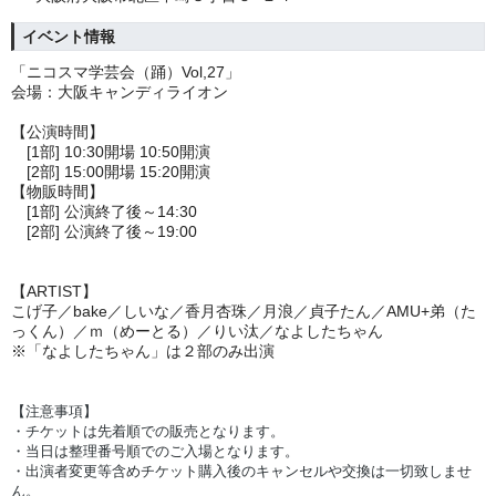
イベント情報
「ニコスマ学芸会（踊）Vol,27
」
会場：大阪キャンディライオン
【公演時間】
[1部] 10:30開場 10:50開演
[2部] 15:00開場 15:20開演
【物販時間】
[1部] 公演終了後～14:30
[2部] 公演終了後～19:00
【ARTIST】
こげ子／bake／しいな／香月杏珠／月浪／貞子たん／AMU+弟（た
っくん）／ｍ（めーとる）／りい汰／なよしたちゃん
※「なよしたちゃん」は２部のみ出演
【注意事項】
・チケットは先着順での販売となります。
・当日は整理番号順でのご入場となります。
・出演者変更等含めチケット購入後のキャンセルや交換は一切致しませ
ん。