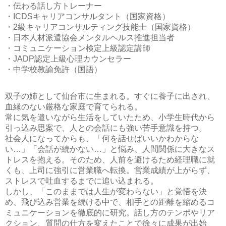
・伝わる話し方トレーナー
・ICDSキャリアコンサルタント（国家資格）
・2級キャリアコンサルティング技能士（国家資格）
・日本人材派遣協会メンタルヘルス推進担当者
・コミュニケーション検定上級認定講師
・JADP認定上級心理カウンセラー
・中学校教諭免許（国語）
双子の姉として仙台市に生まれる。すぐに養子に出され、
血縁のない厳格な家庭で育てられる。
常に気を遣いながら生活をしていたため、小学生時代から
引っ込み思案で、人との会話にも強い苦手意識を持つ。
社会人になってからも、「何を話せばいいかわからな
い…」「会話が続かない…」と悩み、人間関係に大きなス
トレスを抱える。そのため、人前を避けるため経理職に就
くも、上司に強引に営業職へ転換。営業成績が上がらず、
ストレスで吐血するまでに追い込まれる。
しかし、「このままでは人生が変わらない」と覚悟を決
め、飛び込み営業を続ける中で、相手との距離を縮めるコ
ミュニケーションを徹底的に研究。話し方のテンポやリア
クション、質問の仕方を変えたことで徐々に成果が出始