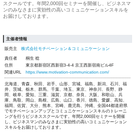
スクールです。年間2,000回セミナーを開催し、ビジネスマ
ンのみなさまに実効性の高いコミュニケーションスキルを
お届けしております。
主催者情報
販売主
株式会社モチベーション＆コミュニケーション
責任者
桐生 稔
住所
東京都新宿区西新宿3-4-4 京王西新宿南ビル4F
関連URL
https://www.motivation-communication.com/
北海道、青森、秋田、岩手、山形、宮城、福島、新潟、石川、福
井、茨城、栃木、群馬、千葉、埼玉、東京、神奈川、長野、静
岡、岐阜、愛知、三重、滋賀、京都、奈良、大阪、和歌山、兵
庫、鳥取、岡山、島根、広島、山口、香川、徳島、愛媛、高知、
福岡、佐賀、大分、熊本、宮崎、鹿児島、沖縄、全国44都道府県
でモチベーションアップとコミュニケーションスキルのトレーニ
ングを行うビジネススクールです。年間2,000回セミナーを開催
し、ビジネスマンのみなさまに実効性の高いコミュニケーション
スキルをお届けしております。