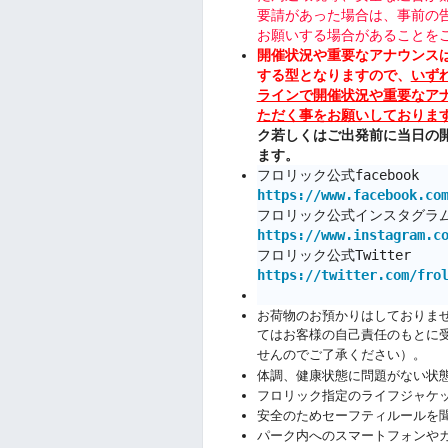
要請があった場合は、事前の
お願いする場合があることを
開催状況や重要なアナウンス
する型となりますので、
いず
ラインで開催状況や重要なア
ただく事をお願いしておりま
ク若しくはご出発前に当日の
ます。
フロリック公式facebook
https://www.facebook.co
フロリック公式インスタグラ
https://www.instagram.c
フロリック公式Twitter
https://twitter.com/fro
お荷物のお預かりはしておりま
てはお客様の自己責任のもとに
せんのでご了承ください）。
体調、健康状態に問題がない状
フロリック指定のライフジャケ
安全のためセーフティルールを
パーク内へのスマートフォンや