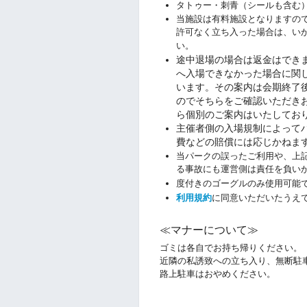
タトゥー・刺青（シールも含む
当施設は有料施設となりますの
許可なく立ち入った場合は、い
い。
途中退場の場合は返金はでき
へ入場できなかった場合に関
います。その案内は会期終了後
のでそちらをご確認いただき
ら個別のご案内はいたしてお
主催者側の入場規制によって
費などの賠償には応じかねま
当パークの誤ったご利用や、上
る事故にも運営側は責任を負い
度付きのゴーグルのみ使用可能
利用規約
に同意いただいたうえ
≪マナーについて≫
ゴミは各自でお持ち帰りください。
近隣の私誘致への立ち入り、無断駐
路上駐車はおやめください。