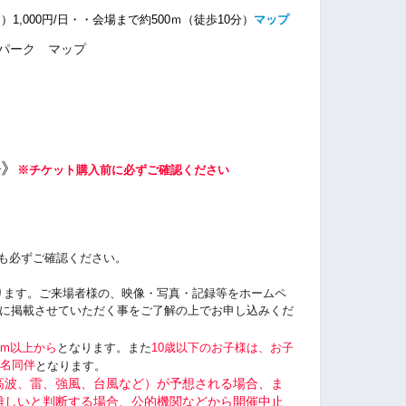
1,000円/日・・
会場まで約500ｍ（徒歩10分）
マップ
ル》
※チケット購入前に必ずご確認ください
も必ずご確認ください。
ります。ご来場者様の、映像・写真・記録等をホームペ
be等に掲載させていただく事をご了解の上でお申し込みくだ
cm以上から
となります。また
10歳以下のお子様は、お子
１名同伴
となります。
高波、雷、強風、台風など）が予想される場合、ま
難しいと判断する場合、公的機関などから開催中止