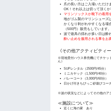
爪の長い方はご入場いただけ
OK！それ以上は切って頂くか
マリンソックスか靴下の着用
地がゴム製のマリンシューズ
かくなり剥がれやすくなる場
（500円）販売もしています
波で遊具の揺れが多い日は酔
酔い止めを服用される事をお
《その他アクティビティ
※
現地受付ハウス券売機にてチケッ
ん）
SUPレンタル（2500円/45
ミニカヤック
（1,500円/40
バレーコート
（3,000円/60
日かげ付きちびっこ砂遊びコーナ
※波の状況などによってその他のア
≪施設について≫
近くに海の家 あり