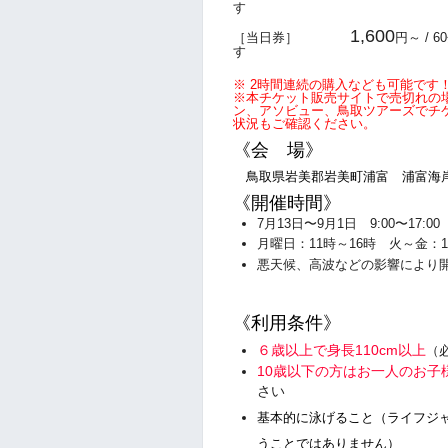
す
1,600
［当日券］
円～ / 6
す
※ 2時間連続の購入なども可能です！
※本チケット販売サイトで売切れの
ン、アソビュー、鳥取ツアーズでチ
状況もご確認ください。
《会 場》
鳥取県岩美郡岩美町浦富 浦富海
《開催時間》
7月13日〜9月1日 9:00〜17:0
月曜日：11時～16時 火～金：
悪天候、高波などの影響により
《利用条件》
６歳以上で身長110cm以上
（
10歳以下の方はお一人のお子
さい
基本的に泳げること（ライフジ
うことではありません）