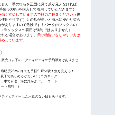
ません（手のひらを正面に見て爪が見えなければ
手袋(500円)を購入して着用していただきます）
を強く
推奨
していますので極力ご持参ください
（裏
は使用不可です）足の爪が長いと海水に浸かり柔ら
合がありますので危険です！パーク内ソックスの
。（※ソックスの着用は強制ではありません）
われる場合があります。
乗り物酔いをしやすい方は
薦めしています。
ー》
ト販売（以下のアクティビティの予約販売はありませ
分） 透明度25mの海でお手軽SUP体験！魚も見える！
分） 親子で楽しめるかわいいミニカヤック！
分） 日本でも唯一海に浮かぶバレーコート
ー（無料！)
クティビティーはご用意のない日もあります。