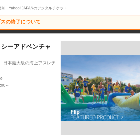
単 Yahoo! JAPANのデジタルチケット
ービスの終了について
ックシーアドベンチャ
に、日本最大級の海上アスレチ
！
00
:00～