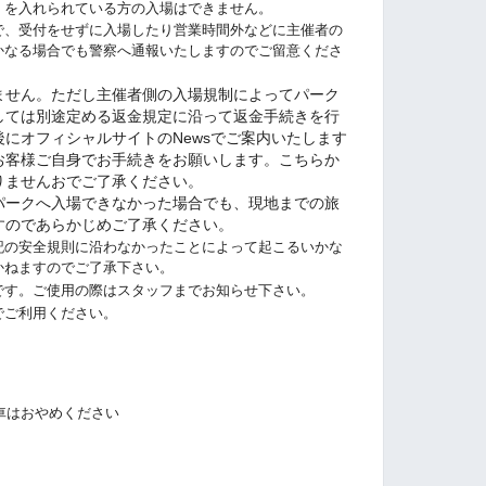
）を入れられている方の入場はできません。
で、受付をせずに入場したり営業時間外などに主催者の
かなる場合でも警察へ通報いたしますのでご留意くださ
ません。ただし主催者側の入場規制によってパーク
しては別途定める返金規定に沿って返金手続きを行
にオフィシャルサイトのNewsでご案内いたします
お客様ご自身でお手続きをお願いします。こちらか
りませんおでご了承ください。
パークへ入場できなかった場合でも
、現地までの旅
すのであらかじめご了承ください。
記の安全規則に沿わなかったことによって起こるいかな
かねますのでご了承下さい。
です。ご使用の際はスタッフまでお知らせ下さい。
でご利用ください。
車はおやめください