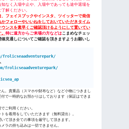
告知なく入場中止や、入場中であっても途中退場を
ご了解ください。
は、フェイスブックやインスタ、ツイッターで発信
れかフォローやいいねをしておいていただきタイム
ナウンスを素早くご確認頂けるようにして置いてい
す。
特に遠方からご来場の方などは
こまめなチェッ
開催見通しについてご確認を頂きますようお願いし
m/frolicseaadventurepark/
ム
om/frolicseaadventurepark/
licsea_ap
せん。貴重品（スマホや財布など）など小物につきまし
受付で一時的なお預かりはしております（保証はできま
態でご利用ください。
ットを着用をしていただきます（無料貸出）。
聞いて頂き全ての事項を厳守して頂きます。
カメラの持ち込みは一切できません。