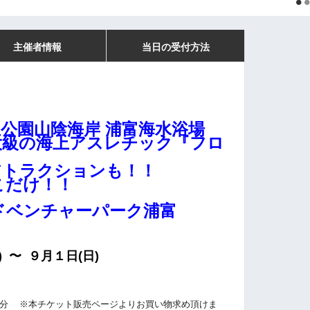
主催者情報
当日の受付方法
公園山陰海岸 浦富海水浴場
大級の海上アスレチック『フロ
アトラクションも！
！
こだけ！！
ドベンチャーパーク浦富
) 〜 ９月１日(日)
0分
※本チケット販売ページよりお買い物求め頂けま