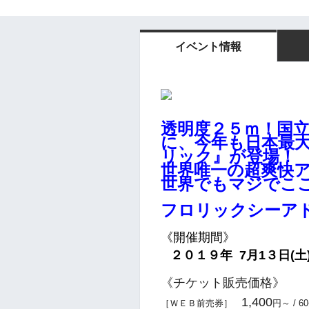
イベント情報
透明度２５ｍ！国立
に、
今年も日本最
リック』が登場！
世界唯一の超爽快
世界でもマジでこ
フロリックシーア
《開催期間》
２０１９
年 7月1３日(土
《チケット販売価格》
1,400
［ＷＥＢ前売券］
円～
/ 6