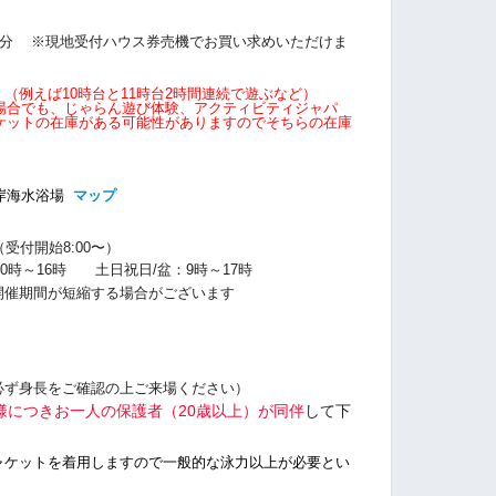
0分
※現地受付ハウス券売機でお買い求めいただけま
（例えば10時台と11時台2時間連続で遊ぶなど）
場合でも、じゃらん遊び体験、アクティビティジャパ
ケットの在庫がある可能性がありますのでそちらの在庫
岸海水浴場
マップ
0（受付開始8:00〜）
10時～16時 土日祝日/盆：9時～17時
開催期間が短縮する場合がございます
必ず身長をご確認の上ご来場ください）
様につきお一人の保護者（20歳以上）が同伴
して下
ャケットを着用しますので一般的な泳力以上が必要とい