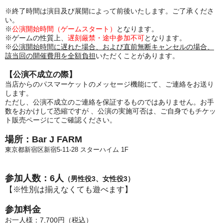
※終了時間は演目及び展開によって前後いたします。ご了承くださ
い。
※
公演開始時間（ゲームスタート）
となります。
※ゲームの性質上、
遅刻厳禁・途中参加不可
となります。
※
公演開始時間に遅れた場合、および直前無断キャンセルの場合、
該当回の開催費用を全額負担
いただくことがあります。
【公演不成立の際】
当店からのパスマーケットのメッセージ機能にて、ご連絡をお送り
します。
ただし、公演不成立のご連絡を保証するものではありません。お手
数をおかけして恐縮ですが 、公演の実施可否は、ご自身でもチケッ
ト販売ページにてご確認ください。
場所：Bar J FARM
東京都新宿区新宿5-11-28 スターハイム 1F
参加人数：6人
（男性役3、女性役3）
【※性別は揃えなくても遊べます】
参加料金
お一人様：7,700円（税込）