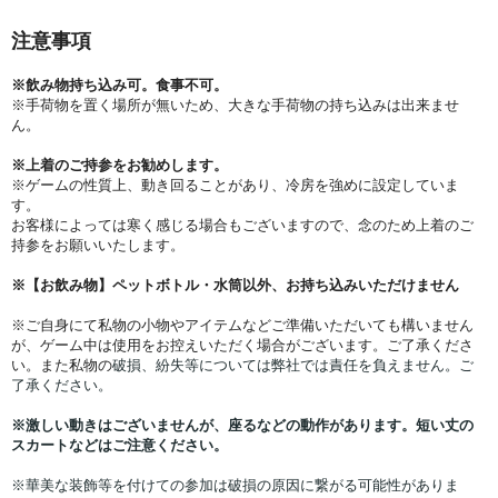
注意事項
※飲み物持ち込み可。食事不可。
※手荷物を置く場所が無いため、大きな手荷物の持ち込みは出来ませ
ん。
※上着のご持参をお勧めします。
※ゲームの性質上、動き回ることがあり、冷房を強めに設定していま
す。
お客様によっては寒く感じる場合もございますので、念のため上着のご
持参をお願いいたします。
※【お飲み物】ペットボトル・水筒以外、お持ち込みいただけません
※ご自身にて私物の小物やアイテムなどご準備いただいても構いません
が、ゲーム中は使用をお控えいただく場合がございます。ご了承くださ
い。また私物の
破損、紛失等については弊社では責任を負えません。ご
了承ください。
※激しい動きはございませんが、座るなどの動作があります。短い丈の
スカートなどはご注意ください。
※華美な装飾等を付けての参加は破損の原因に繋がる可能性がありま