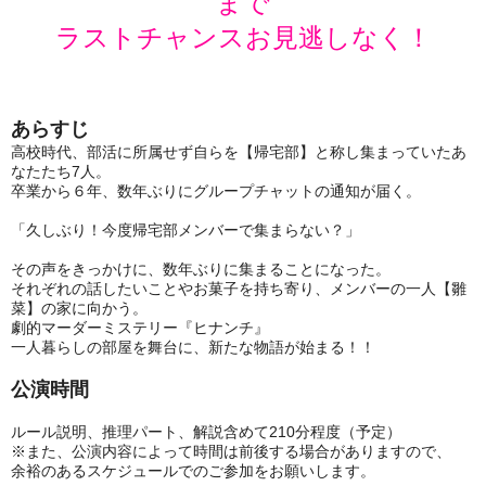
まで
ラストチャンスお見逃しなく！
あらすじ
高校時代、部活に所属せず自らを【帰宅部】と称し集まっていたあ
なたたち7人。
卒業から６年、数年ぶりにグループチャットの通知が届く。
「久しぶり！今度帰宅部メンバーで集まらない？」
その声をきっかけに、数年ぶりに集まることになった。
それぞれの話したいことやお菓子を持ち寄り、メンバーの一人【雛
菜】の家に向かう。
劇的マーダーミステリー『ヒナンチ』
一人暮らしの部屋を舞台に、新たな物語が始まる！！
公演時間
ルール説明、推理パート、解説含めて210分程度（予定）
※また、公演内容によって時間は前後する場合がありますので、
余裕のあるスケジュールでのご参加をお願いします。