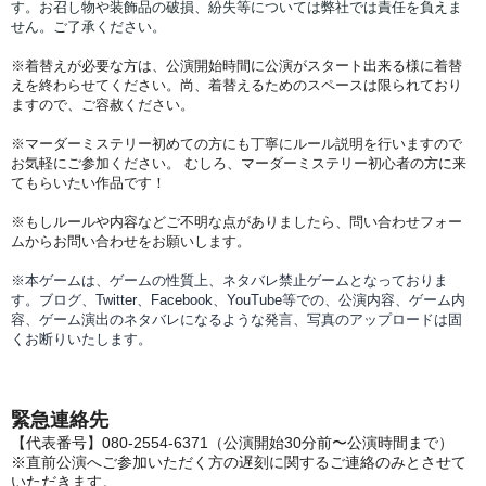
す。お召し物や装飾品の破損、紛失等については弊社では責任を負えま
せん。ご了承ください。
※着替えが必要な方は、公演開始時間に公演がスタート出来る様に着替
えを終わらせてください。尚、着替えるためのスペースは限られており
ますので、ご容赦ください。
※マーダーミステリー初めての方にも丁寧にルール説明を行いますので
お気軽にご参加ください。 むしろ、マーダーミステリー初心者の方に来
てもらいたい作品です！
※
もしルールや内容などご不明な点がありましたら、問い合わせフォー
ムからお問い合わせをお願いします。
※本ゲームは、ゲームの性質上、ネタバレ禁止ゲームとなっておりま
す。ブログ、Twitter、Facebook、YouTube等での、
公演内容、
ゲーム内
容、ゲーム演出のネタバレになるような発言、写真のアップロードは固
くお断りいたします。
緊急連絡先
【代表番号】080-2554-6371（
公演開始30分前〜公演時間まで）
※直前公演へご
参加いただく方の遅刻に関するご連絡のみとさせて
いただきます。