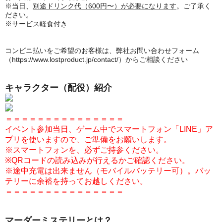
※当日、
別途ドリンク代（600円〜）が必要になります
。ご了承く
ださい。
※サービス軽食付き
コンビニ払いをご希望のお客様は、弊社お問い合わせフォーム
（https://www.lostproduct.jp/contact/）からご相談ください
キャラクター（配役）紹介
＝＝＝＝＝＝＝＝＝＝＝＝＝＝＝
イベント参加当日
、ゲーム中でスマートフォン「LINE」ア
プリを使いますので、ご準備をお願いします。
※スマートフォンを、必ずご持参ください。
※QRコードの読み込みが行えるかご確認ください。
※途中充電は出来ません（モバイルバッテリー可）。バッ
テリーに余裕を持ってお越しください。
＝＝＝＝＝＝＝＝＝＝＝＝＝＝＝
マーダーミステリーとは？