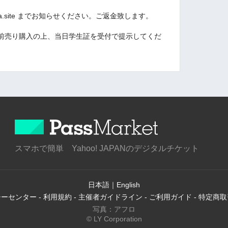
ira.site までお知らせください。ご返金致します。
前売り購入の上、当日
学生証を受付で提示してくだ
スマホで簡単 Yahoo! JAPANのデジタルチケット
日本語
｜
English
シーセンター
-
利用規約
-
主催者ガイドライン
-
ご利用ガイド
-
特定商取
写真：アフロ
© LY Corporation