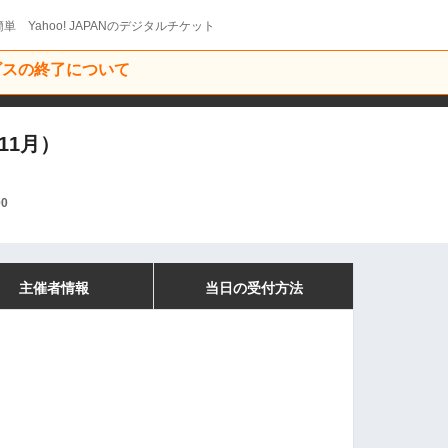
単 Yahoo! JAPANのデジタルチケット
ービスの終了について
11月）
00
主催者情報
当日の受付方法