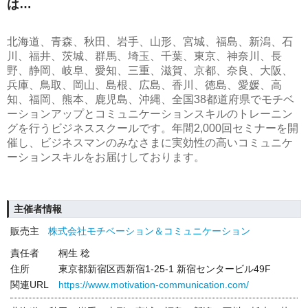
は…
北海道、青森、秋田、岩手、山形、宮城、福島、新潟、石
川、福井、茨城、群馬、埼玉、千葉、東京、神奈川、長
野、静岡、岐阜、愛知、三重、滋賀、京都、奈良、大阪、
兵庫、鳥取、岡山、島根、広島、香川、徳島、愛媛、高
知、福岡、熊本、鹿児島、沖縄、全国38都道府県でモチベ
ーションアップとコミュニケーションスキルのトレーニン
グを行うビジネススクールです。年間2,000回セミナーを開
催し、ビジネスマンのみなさまに実効性の高いコミュニケ
ーションスキルをお届けしております。
主催者情報
販売主
株式会社モチベーション＆コミュニケーション
責任者
桐生 稔
住所
東京都新宿区西新宿1-25-1 新宿センタービル49F
関連URL
https://www.motivation-communication.com/