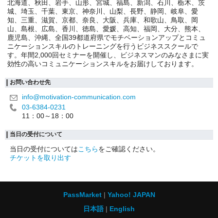
北海道、秋田、岩手、山形、宮城、福島、新潟、石川、栃木、茨
城、埼玉、千葉、東京、神奈川、山梨、長野、静岡、岐阜、愛
知、三重、滋賀、京都、奈良、大阪、兵庫、和歌山、鳥取、岡
山、島根、広島、香川、徳島、愛媛、高知、福岡、大分、熊本、
鹿児島、沖縄、全国39都道府県でモチベーションアップとコミュ
ニケーションスキルのトレーニングを行うビジネススクールで
す。年間2,000回セミナーを開催し、ビジネスマンのみなさまに実
効性の高いコミュニケーションスキルをお届けしております。
お問い合わせ先
info@motivation-communication.com
03-6384-0231
11：00～18：00
当日の受付について
当日の受付については
こちら
をご確認ください。
チケットを取り出す
PassMarket
Yahoo! JAPAN
日本語
English