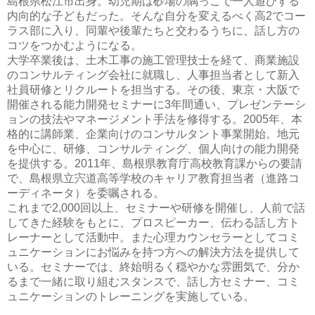
島根県松江市出身。幼児期は砂場の隅っこで一人遊びする
内向的な子どもだった。そんな自分を変えるべく高2でコー
ラス部に入り、同輩や後輩たちと交わるうちに、話し方の
コツをつかむようになる。
大学卒業後は、土木工事の施工管理技士を経て、商業施設
のコンサルティング会社に就職し、人事担当者として新入
社員研修とリクルートを担当する。その後、東京・大阪で
開催される能力開発セミナーに3年間通い、プレゼンテーシ
ョンの技法やマネージメント手法を修得する。2005年、本
格的に講師業、企業向けのコンサルタント事業開始。地元
を中心に、研修、コンサルティング、個人向けの能力開発
を提供する。2011年、島根県教育庁高校教育課からの要請
で、島根県立宍道高等学校のキャリア教育担当者（進路コ
ーディネータ）を委嘱される。
これまで2,000回以上、セミナーや研修を開催し、人前で話
してきた経験をもとに、プロスピーカー、伝わる話し方ト
レーナーとして活動中。また心理カウンセラーとしてコミ
ュニケーションにお悩みを持つ方への解決方法を提供して
いる。セミナーでは、終始明るく穏やかな雰囲気で、分か
るまで一緒に取り組むスタンスで、話し方セミナー、コミ
ュニケーションのトレーニングを実施している。