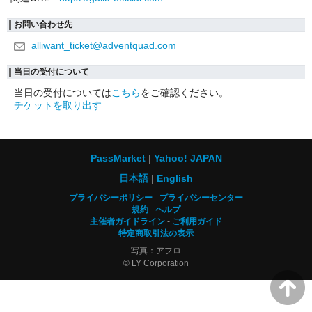
お問い合わせ先
alliwant_ticket@adventquad.com
当日の受付について
当日の受付については
こちら
をご確認ください。
チケットを取り出す
PassMarket
Yahoo! JAPAN
日本語
English
プライバシーポリシー
プライバシーセンター
規約
ヘルプ
主催者ガイドライン
ご利用ガイド
特定商取引法の表示
写真：アフロ
© LY Corporation