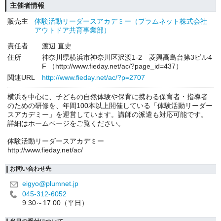
主催者情報
販売主
体験活動リーダースアカデミー（プラムネット株式会社
アウトドア共育事業部）
責任者
渡辺 直史
住所
神奈川県横浜市神奈川区沢渡1-2 菱興高島台第3ビル4
F （http://www.fieday.net/ac/?page_id=437）
関連URL
http://www.fieday.net/ac/?p=2707
横浜を中心に、子どもの自然体験や保育に携わる保育者・指導者
のための研修を、年間100本以上開催している「体験活動リーダー
スアカデミー」を運営しています。講師の派遣も対応可能です。
詳細はホームページをご覧ください。
体験活動リーダースアカデミー
http://www.fieday.net/ac/
お問い合わせ先
eigyo@plumnet.jp
045-312-6052
9:30～17:00（平日）