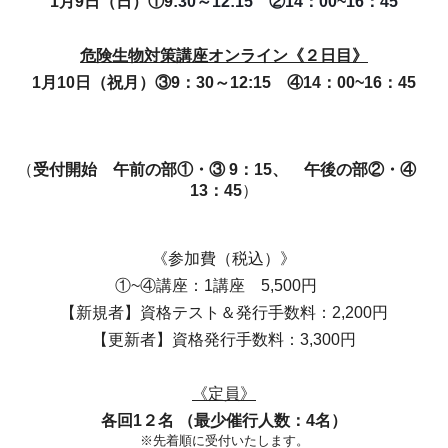
1月9日（日）①9
:30～12:15 ②14：00~16：45
危険生物対策講座オンライン《２日目》
1月10日（祝月）③9：30～12:15 ④14：00~16：45
（
受付開始 午前の部①・③ 9：15、 午後の部②・④
13：45
）
《参加費（税込）》
①~④講座：1講座 5,500円
【新規者】資格テスト＆発行手数料：2,200円
【更新者】資格発行手数料：3,300円
《定員》
各回1２
名 （最少催行人数：4名）
※先着順に受付いたします。