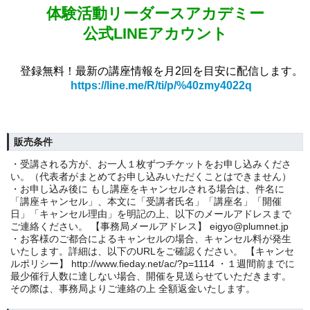
体験活動リーダースアカデミー
公式LINEアカウント
登録無料！最新の講座情報を月2回を
目安に配信します。
https://line.me/R/ti/p/%40zmy4022q
販売条件
・受講される方が、お一人１枚ずつチケットをお申し込みくださ
い。（代表者がまとめてお申し込みいただくことはできません）
・お申し込み後に もし講座をキャンセルされる場合は、件名に
「講座キャンセル」、本文に「受講者氏名」「講座名」「開催
日」「キャンセル理由」を明記の上、以下のメールアドレスまで
ご連絡ください。 【事務局メールアドレス】 eigyo@plumnet.jp
・お客様のご都合によるキャンセルの場合、キャンセル料が発生
いたします。詳細は、以下のURLをご確認ください。 【キャンセ
ルポリシー】 http://www.fieday.net/ac/?p=1114 ・１週間前までに
最少催行人数に達しない場合、開催を見送らせていただきます。
その際は、事務局よりご連絡の上 全額返金いたします。