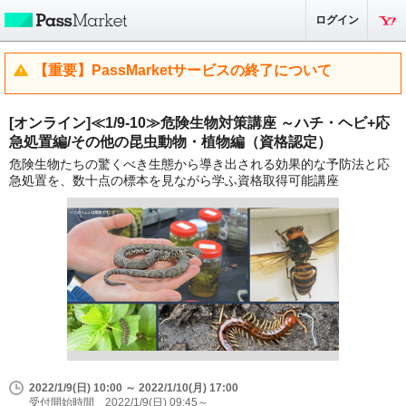
ログイン
【重要】PassMarketサービスの終了について
[オンライン]≪1/9-10≫危険生物対策講座 ～ハチ・ヘビ+応
急処置編/その他の昆虫動物・植物編（資格認定）
危険生物たちの驚くべき生態から導き出される効果的な予防法と応
急処置を、数十点の標本を見ながら学ふ資格取得可能講座
2022/1/9(日) 10:00 ～ 2022/1/10(月) 17:00
受付開始時間 2022/1/9(日) 09:45～