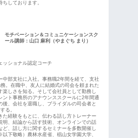
待ちしております。
モチベーション＆コミュニケーションスク
ール講師：山口 麻利（やまぐち まり）
ェッショナル認定コーチ
ー中部支社に入社。事務職2年間を経て、支社
勤務。在職中、友人に結婚式の司会を頼まれた
す楽しさを知る。そして会社員として勤務し
レント事務所のアナウンススクールに2年間通
の後、会社を退職し、ブライダルの司会者と
当する。
きた経験をもとに、伝わる話し方トレーナー
説明、結論から話す技術、オンラインでの話
など、話し方に関するセミナーを多数開催し
※以下敬略）農林水産省、椙山女学園大学、