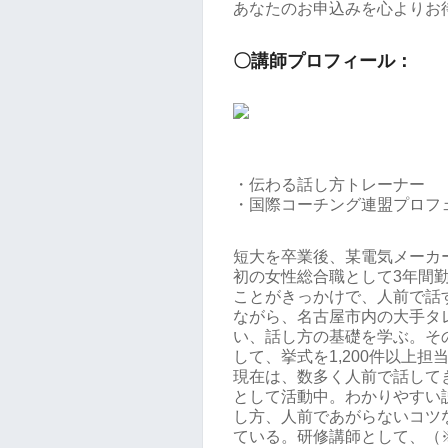
あなたのお申込みを心よりお
〇講師プロフィール：
・伝わる話し方トレーナー
・国際コーチング連盟プロフ
短大を卒業後、某電気メーカ
初の女性総合職として3年間
ことがきっかけで、人前で話
ながら、名古屋市内の大手タ
い、話し方の基礎を学ぶ。そ
して、挙式を1,200件以上担
現在は、数多く人前で話して
として活動中。わかりやすい
し方、人前であがらないコツ
ている。研修講師として、（