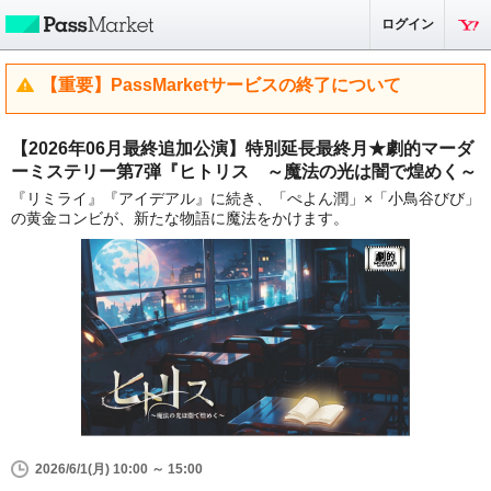
ログイン
【重要】PassMarketサービスの終了について
【2026年06月最終追加公演】特別延長最終月★劇的マーダ
ーミステリー第7弾『ヒトリス ～魔法の光は闇で煌めく～
『リミライ』『アイデアル』に続き、「ぺよん潤」×「小鳥谷びび」
の黄金コンビが、新たな物語に魔法をかけます。
2026/6/1(月) 10:00 ～ 15:00