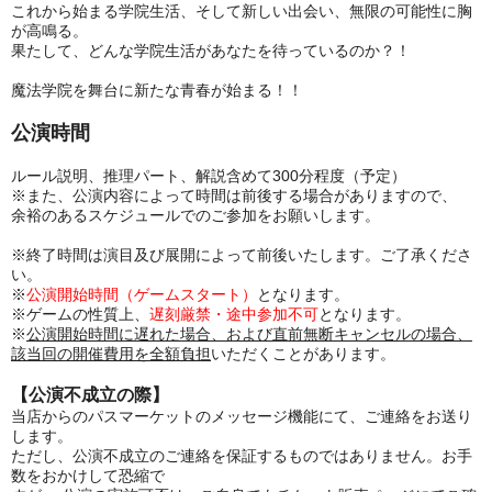
これから始まる学院生活、そして新しい出会い、無限の可能性に胸
が高鳴る。
果たして、どんな学院生活があなたを待っているのか？！
魔法学院を舞台に新たな青春が始まる！！
公演時間
ルール説明、推理パート、解説含めて300分程度（予定）
※また、公演内容によって時間は前後する場合がありますので、
余裕のあるスケジュールでのご参加をお願いします。
※終了時間は演目及び展開によって前後いたします。ご了承くださ
い。
※
公演開始時間（ゲームスタート）
となります。
※ゲームの性質上、
遅刻厳禁・途中参加不可
となります。
※
公演開始時間に遅れた場合、および直前無断キャンセルの場合、
該当回の開催費用を全額負担
いただくことがあります。
【公演不成立の際】
当店からのパスマーケットのメッセージ機能にて、ご連絡をお送り
します。
ただし、公演不成立のご連絡を保証するものではありません。お手
数をおかけして恐縮で