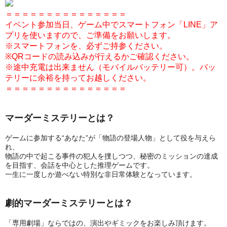
＝＝＝＝＝＝＝＝＝＝＝＝＝＝＝
イベント参加当日
、ゲーム中でスマートフォン「LINE」ア
プリを使いますので、ご準備をお願いします。
※スマートフォンを、必ずご持参ください。
※QRコードの読み込みが行えるかご確認ください。
※途中充電は出来ません（モバイルバッテリー可）。バッ
テリーに余裕を持ってお越しください。
＝＝＝＝＝＝＝＝＝＝＝＝＝＝＝
マーダーミステリーとは？
ゲームに参加する“あなた”が「物語の登場人物」として役を与えら
れ、
物語の中で起こる事件の犯人を捜しつつ、秘密のミッションの達成
を目指す、会話を中心とした推理ゲームです。
一生に一度しか遊べない特別な非日常体験となっています。
劇的マーダーミステリーとは？
「専用劇場」ならではの、演出やギミックをお楽しみ頂けます。