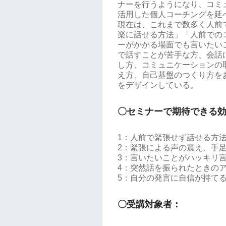
ナーを行うようになり、コミ
活用した個人コーチングを延べ
現在は、これまで数多く人前
楽に話せる方法」「人前での
ーがかかる場面でも言いたい
で話すことが苦手な方、会話
し方、コミュニケーションの
え方、自己基盤のつくり方を
をデザインしている。
〇セミナーで期待できる
1：人前で緊張せず話せる方
2：緊張による声の震え、手
3：言いたいことがハッキリ
4：突然話を振られたときの
5：自分の発言に自信が持て
〇受講対象者：