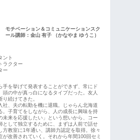
モチベーション＆コミュニケーションスク
ール講師：金山 有子 （かなやま ゆうこ）
タント
トラクター
ター
ら手を挙げて発表することができず、常にド
、頭の中が真っ白になるタイプだった。友人
断り続けてきた。
入社、夫の転勤を機に退職。じゃらん北海道
る。子育てをしながら、人の成長に興味を持
の未来を応援したい」という想いから、コー
師として独立するために、まずは人前で話せ
し方教室に1年通い、講師力認定を取得。徐々
症が改善されていく。それから年間100回セミ