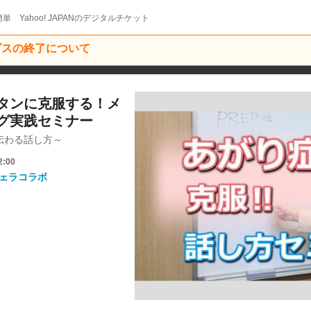
単 Yahoo! JAPANのデジタルチケット
ービスの終了について
タンに克服する！メ
グ実践セミナー
伝わる話し方～
2:00
ェラコラボ