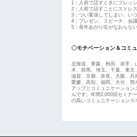
1：人前で話すときにプレッ
2：人前で話すことにストレ
3：つい緊張してしまい、い
4：プレゼン、スピーチ、会
5：長年あがり症がなおらな
〇モチベーション＆コミ
北海道、青森、秋田、岩手、
木、群馬、埼玉、千葉、東京
滋賀、京都、奈良、大阪、兵
愛媛、高知、福岡、大分、熊
アップとコミュニケーション
ルです。年間2,000回セミ
の高いコミュニケーションス