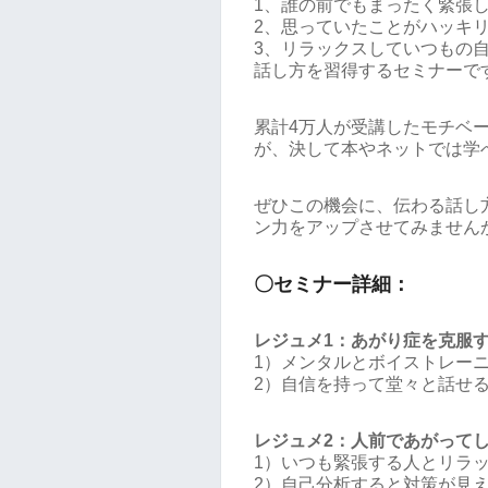
1、誰の前でもまったく緊張
2、思っていたことがハッキ
3、リラックスしていつもの
話し方を習得するセミナーで
累計4万人が受講したモチベ
が、決して本やネットでは学
ぜひこの機会に、伝わる話し
ン力をアップさせてみません
〇セミナー詳細：
レジュメ1：あがり症を克服
1）メンタルとボイストレー
2）自信を持って堂々と話せ
レジュメ2：人前であがって
1）いつも緊張する人とリラ
2）自己分析すると対策が見