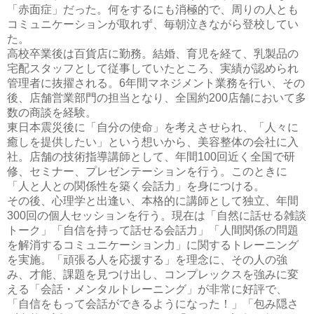
「赤面症」だった。何をするにも消極的で、周りの人とも
コミュニケーションが取れず、毎朝泣きながら登校してい
た。
高校卒業後は百貨店に勤務。結婚、育児を経て、乳製品の
宅配スタッフとして従事していたところ、実績が認められ
管理者に抜擢される。6年間マネジメント業務を行い、その
後、店舗営業部門の担当となり、全国約200店舗において多
数の商談を経験。
東日本震災後に「自分の使命」を考えさせられ、「人々に
癒しを提供したい」という想いから、美容整体の会社に入
社。店舗の技術指導講師として、年間100回近く全国で研
修、セミナー、プレゼンテーションを行う。このときに
「人と人との関係性を築く会話力」を身につける。
その後、心理学と出逢い、本格的に講師として独立、年間
300回の個人セッションを行う。現在は「自然に話せる雑談
トーク」「自信を持って話せる会話力」「人間関係の問題
を解消するコミュニケーション力」に関するトレーニング
を実施。「頑張る人を応援する」を理念に、その人の強
み、才能、課題を見つけ出し、コンプレックスを強みに変
える「会話・メンタルトレーニング」が非常に好評で、
「自信をもって会話ができるようになった！」「包み隠さ