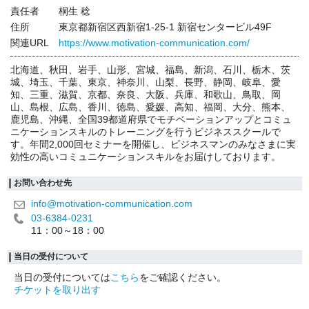
責任者
桐生 稔
住所
東京都新宿区西新宿1-25-1 新宿センタービル49F
関連URL
https://www.motivation-communication.com/
北海道、秋田、岩手、山形、宮城、福島、新潟、石川、栃木、茨
城、埼玉、千葉、東京、神奈川、山梨、長野、静岡、岐阜、愛
知、三重、滋賀、京都、奈良、大阪、兵庫、和歌山、鳥取、岡
山、島根、広島、香川、徳島、愛媛、高知、福岡、大分、熊本、
鹿児島、沖縄、全国39都道府県でモチベーションアップとコミュ
ニケーションスキルのトレーニングを行うビジネススクールで
す。年間2,000回セミナーを開催し、ビジネスマンのみなさまに実
効性の高いコミュニケーションスキルをお届けしております。
お問い合わせ先
info@motivation-communication.com
03-6384-0231
11：00～18：00
当日の受付について
当日の受付については
こちら
をご確認ください。
チケットを取り出す