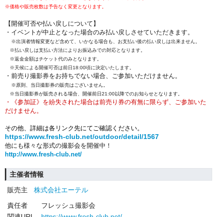
※価格や販売枚数は予告なく変更となります。
【開催可否や払い戻しについて】
・イベントが中止となった場合のみ払い戻しさせていただきます。
※出演者情報変更など含めて、いかなる場合も、お支払い後の払い戻しは出来ません。
※払い戻しは支払い方法によりお振込みでの対応となります。
※返金金額はチケット代のみとなります。
※天候による開催可否は前日18:00頃に決定いたします。
・前売り撮影券をお持ちでない場合、ご参加いただけません。
※原則、当日撮影券の販売はございません。
※当日撮影券が販売される場合、開催前日21:00以降でのお知らせとなります。
・《参加証》を紛失された場合は前売り券の有無に限らず、ご参加いた
だけません。
その他、詳細は各リンク先にてご確認ください。
https://www.fresh-club.net/outdoor/detail/1567
他にも様々な形式の撮影会を開催中！
http://www.fresh-club.net/
主催者情報
販売主
株式会社エーテル
責任者
フレッシュ撮影会
関連URL
https://www.fresh-club.net/