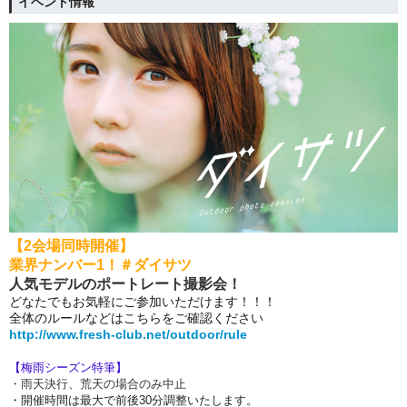
イベント情報
【2会場同時開催】
業界ナンバー1！＃ダイサツ
人気モデルのポートレート撮影会！
どなたでもお気軽にご参加いただけます！！！
全体のルールなどはこちらをご確認ください
http://www.fresh-club.net/outdoor/rule
【梅雨シーズン特筆】
・雨天決行、荒天の場合のみ中止
・開催時間は最大で前後30分調整いたします。