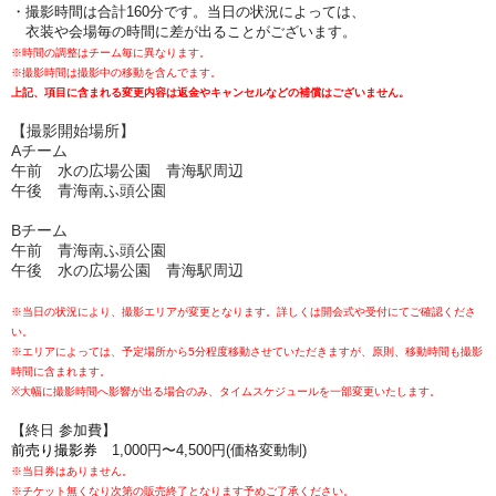
・撮影時間は合計160分です。当日の状況によっては、
衣装や会場毎の時間に差が出ることがございます。
※時間の調整はチーム毎に異なります。
※撮影時間は撮影中の移動を含んでます。
上記、項目に含まれる変更内容は返金やキャンセルなどの補償はございません。
【撮影開始場所】
Aチーム
午前 水の広場公園 青海駅周辺
午後 青海南ふ頭公園
Bチーム
午前 青海南ふ頭公園
午後
水の広場公園 青海駅周辺
※当日の状況により、撮影エリアが変更となります。詳しくは開会式や受付にてご確認くださ
い。
※エリアによっては、予定場所から5分程度移動させていただきますが、原則、移動時間も撮影
時間に含まれます。
※大幅に撮影時間へ影響が出る場合のみ、タイムスケジュールを一部変更いたします。
【終日 参加費】
前売り
撮影券
1,000円〜4,500円(価格変動制)
※当日券はありません。
※チケット無くなり次第の販売終了となります予めご了承ください。