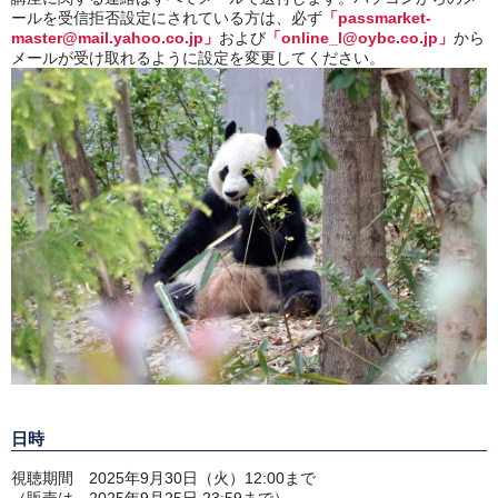
ールを受信拒否設定にされている方は、必ず
「passmarket-
master@mail.yahoo.co.jp」
および
「online_l@oybc.co.jp」
から
メールが受け取れるように設定を変更してください。
日時
視聴期間 2025年9月30日（火）12:00まで