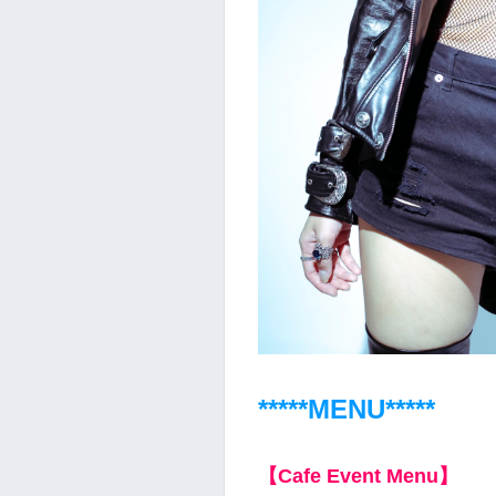
*****MENU
*****
【Cafe Event Menu】