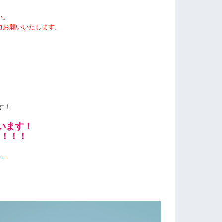
い。
力お願いいたします。
す！
います！
ク！！！
ら←