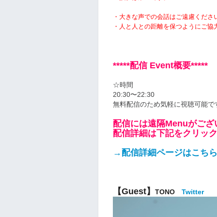
・大きな声での会話はご遠慮くださ
・人と人との距離を保つようにご協
*****
配信 Event概要
*****
☆
時間
20:30〜22:30
無料配信のため気軽に視聴可能で
配信には遠隔Menuがござ
配信詳細は下記をクリッ
→配信詳細ページはこち
【Guest】
TONO
Twitter