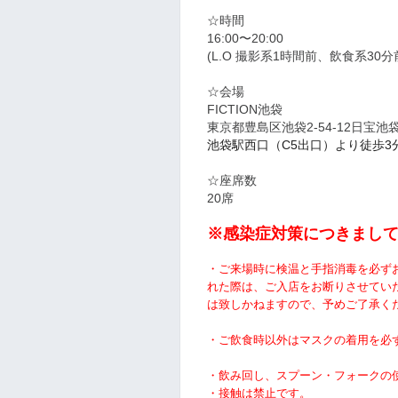
☆時間
16:00〜20:00
(L.O 撮影系1時間前、飲食系30分
☆
会場
FICTION池袋
東京都豊島区池袋2-54-12日宝
池袋駅西口（C5出口）より徒歩3分
☆
座席数
20席
※感染症対策につきまし
・ご来場時に検温と手指消毒を必ず
れた際は、ご入店をお断りさせてい
は致しかねますので、予めご了承く
・ご飲食時以外はマスクの着用を必
・飲み回し、スプーン・フォークの
・接触は禁止です。