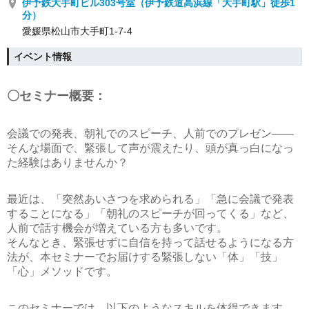
伊予鉄大手町ビル303号室（伊予鉄道高浜線「大手町駅」徒歩1
分）
愛媛県松山市大手町1-7-4
イベント情報
〇セミナー概要：
会議での発表、朝礼でのスピーチ、人前でのプレゼン——
そんな場面で、緊張して声が震えたり、頭が真っ白になっ
た経験はありませんか？
最近は、「突然あいさつを求められる」「急に会議で発表
することになる」「朝礼のスピーチが回ってくる」など、
人前で話す機会が増えている方も多いです。
そんなとき、緊張せずに自信を持って話せるようになる方
法が、本セミナーでお届けする
緊張しない「体」「技」
「心」メソッド
です。
このセミナーでは、以下のようなスキルを体得できます。