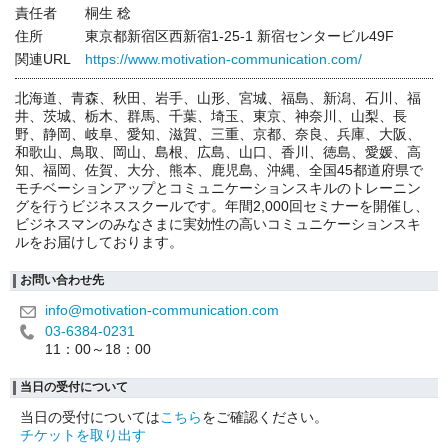
責任者
桐生 稔
住所
東京都新宿区西新宿1-25-1 新宿センタービル49F
関連URL
https://www.motivation-communication.com/
北海道、青森、秋田、岩手、山形、宮城、福島、新潟、石川、福
井、茨城、栃木、群馬、千葉、埼玉、東京、神奈川、山梨、長
野、静岡、岐阜、愛知、滋賀、三重、京都、奈良、兵庫、大阪、
和歌山、鳥取、岡山、島根、広島、山口、香川、徳島、愛媛、高
知、福岡、佐賀、大分、熊本、鹿児島、沖縄、全国45都道府県で
モチベーションアップとコミュニケーションスキルのトレーニン
グを行うビジネススクールです。年間2,000回セミナーを開催し、
ビジネスマンのみなさまに実効性の高いコミュニケーションスキ
ルをお届けしております。
お問い合わせ先
info@motivation-communication.com
03-6384-0231
11：00～18：00
当日の受付について
当日の受付については
こちら
をご確認ください。
チケットを取り出す