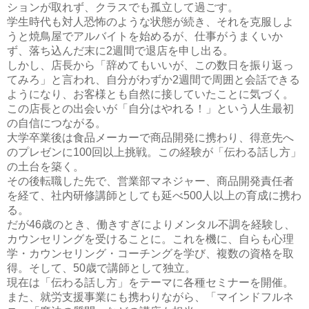
ションが取れず、クラスでも孤立して過ごす。
学生時代も対人恐怖のような状態が続き、それを克服しよ
うと焼鳥屋でアルバイトを始めるが、仕事がうまくいか
ず、落ち込んだ末に2週間で退店を申し出る。
しかし、店長から「辞めてもいいが、この数日を振り返っ
てみろ」と言われ、自分がわずか2週間で周囲と会話できる
ようになり、お客様とも自然に接していたことに気づく。
この店長との出会いが「自分はやれる！」という人生最初
の自信につながる。
大学卒業後は食品メーカーで商品開発に携わり、得意先へ
のプレゼンに100回以上挑戦。この経験が「伝わる話し方」
の土台を築く。
その後転職した先で、営業部マネジャー、商品開発責任者
を経て、社内研修講師としても延べ500人以上の育成に携わ
る。
だが46歳のとき、働きすぎによりメンタル不調を経験し、
カウンセリングを受けることに。これを機に、自らも心理
学・カウンセリング・コーチングを学び、複数の資格を取
得。そして、50歳で講師として独立。
現在は「伝わる話し方」をテーマに各種セミナーを開催。
また、就労支援事業にも携わりながら、「マインドフルネ