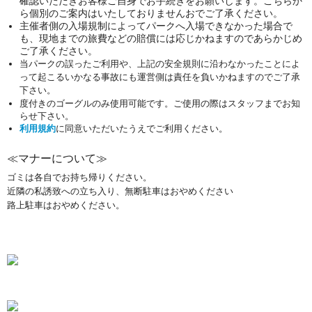
確認いただきお客様ご自身でお手続きをお願いします。こちらか
ら個別のご案内はいたしておりませんおでご了承ください。
主催者側の入場規制によってパークへ入場できなかった場合で
も
、現地までの旅費などの賠償には応じかねますのであらかじめ
ご了承ください。
当パークの誤ったご利用や、上記の安全規則に沿わなかったことによ
って起こるいかなる事故にも運営側は責任を負いかねますのでご了承
下さい。
度付きのゴーグルのみ使用可能です。ご使用の際はスタッフまでお知
らせ下さい。
利用規約
に同意いただいたうえでご利用ください。
≪マナーについて≫
ゴミは各自でお持ち帰りください。
近隣の私誘致への立ち入り、無断駐車はおやめください
路上駐車はおやめください。