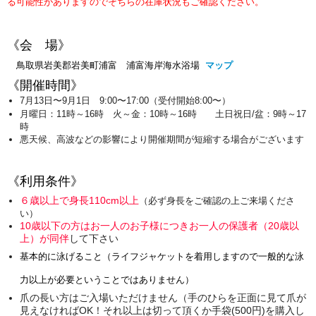
る可能性がありますのでそちらの在庫状況もご確認ください。
《会 場》
鳥取県岩美郡岩美町浦富 浦富海岸海水浴場
マップ
《開催時間》
7月13日〜9月1日 9:00〜17:00（受付開始8:00〜）
月曜日：11時～16時 火～金：10時～16時 土日祝日/盆：9時～17
時
悪天候、高波などの影響により開催期間が短縮する場合がございます
《利用条件》
６歳以上で身長110cm以上
（必ず身長をご確認の上ご来場くださ
い）
10歳以下の方はお一人のお子様につきお一人の保護者（20歳以
上）が同伴
して下さい
基本的に泳げること（ライフジャケットを着用しますので一般的な泳
力以上が必要ということではありません）
爪の長い方はご入場いただけません（手のひらを正面に見て爪が
見えなければOK！それ以上は切って頂くか手袋(500円)を購入し