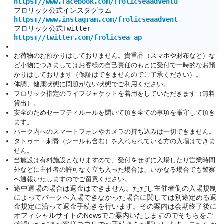
https://www.facebook.com/frolicseaadventurepark/
フロリック公式インスタグラム
https://www.instagram.com/frolicseaadventurepark/
フロリック公式Twitter
https://twitter.com/frolicsea_ap
お荷物のお預かりはしておりません。貴重品（スマホや財布など）な
ど小物につきましてはお客様の自己責任のもとに受付で一時的なお預
かりはしております（保証はできませんのでご了承ください）。
体調、健康状態に問題がない状態でご利用ください。
フロリック指定のライフジャケットを着用をしていただきます（無料
貸出）。
安全のためセーフティルールを聞いて頂き全ての事項を厳守して頂き
ます。
パーク内へのスマートフォンやカメラの持ち込みは一切できません。
タトゥー・刺青（シールも含む）を入れられている方の入場はできま
せん。
当施設は有料施設となりますので、受付をせずに入場したり営業時間
外などに主催者の許可なく立ち入った場合は、いかなる場合でも警察
へ通報いたしますのでご留意ください。
途中退場の場合は返金はできません。ただし主催者側の入場規制
によってパークへ入場できなかった場合に関しては別途定める返
金規定に沿って返金手続きを行います。その案内は会期終了後に
オフィシャルサイトのNewsでご案内いたしますのでそちらをご