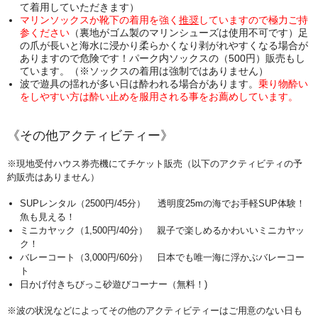
て着用していただきます）
マリンソックスか靴下の着用を強く
推奨
していますので極力ご持
参ください
（裏地がゴム製のマリンシューズは使用不可です）足
の爪が長いと海水に浸かり柔らかくなり剥がれやすくなる場合が
ありますので危険です！パーク内ソックスの（500円）販売もし
ています。（※ソックスの着用は強制ではありません）
波で遊具の揺れが多い日は酔われる場合があります。
乗り物酔い
をしやすい方は酔い止めを服用される事をお薦めしています。
《その他アクティビティー》
※
現地受付ハウス券売機にてチケット販売（以下のアクティビティの予
約販売はありません）
SUPレンタル（2500円/45分） 透明度25mの海でお手軽SUP体験！
魚も見える！
ミニカヤック
（1,500円/40分） 親子で楽しめるかわいいミニカヤッ
ク！
バレーコート
（3,000円/60分） 日本でも唯一海に浮かぶバレーコー
ト
日かげ付きちびっこ砂遊びコーナー（無料！)
※波の状況などによってその他のアクティビティーはご用意のない日も