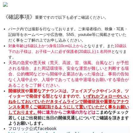
《確認事項》
重要ですので以下も必ずご確認ください。
パーク内では撮影を行なっております。ご来場者様の、映像・写真・
記録等をホームページや広告物、SNS、youtube等に掲載させていた
だく事をご了解の上でお申し込みください。
対象年齢は6歳以上かつ身長110cm以上から
となります。また
10歳以
下のお子様は、お子様一人に必ず保護者(20歳以上)１名同伴
となりま
す。
天気の急変や悪天候（荒天、高波、雷、強風、台風など）が予想
される場合、また周辺環境等、安全な運営が難しいと判断する場
合、公的機関などから開催中止要請があった場合は、事前の告知
なく入場中止や、入場中であっても途中退場をお願いする場合が
あることをご了解ください。
開催状況や重要なアナウンスは、フェイスブックやインスタ、ツ
イッターで発信する型となりますので、
いずれかフォローやいい
ねをしておいていただきタイムラインで開催状況や重要なアナウ
ンスを素早くご確認頂けるようにして置いていただく事をお願い
しております。
特に遠方からご来場の方などは
こまめなチェック
若しくはご出発前に当日の開催見通しについてご確認を頂きます
ようお願いします。
フロリック公式facebook