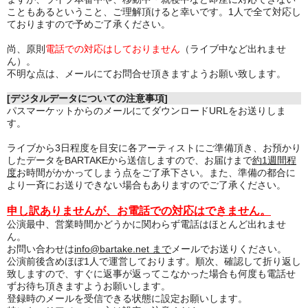
こともあるということ、ご理解頂けると幸いです。1人で全て対応し
ておりますので予めご了承ください。
尚、原則
電話での対応はしておりません
（ライブ中など出れませ
ん）。
不明な点は、メールにてお問合せ頂きますようお願い致します。
[デジタルデータについての注意事項]
パスマーケットからのメールにてダウンロードURLをお送りしま
す。
ライブから3日程度を目安に各アーティストにご準備頂き、お預かり
したデータをBARTAKEから送信しますので、お届けまで
約1週間程
度
お時間がかかってしまう点をご了承下さい。また、準備の都合に
より一斉にお送りできない場合もありますのでご了承ください。
申し訳ありませんが、お電話での対応はできません。
公演最中、営業時間かどうかに関わらず電話はほとんど出れませ
ん。
お問い合わせは
info@bartake.net まで
メールでお送りください。
公演前後含めほぼ1人で運営しております。順次、確認して折り返し
致しますので、すぐに返事が返ってこなかった場合も何度も電話せ
ずお待ち頂きますようお願いします。
登録時のメールを受信できる状態に設定お願いします。