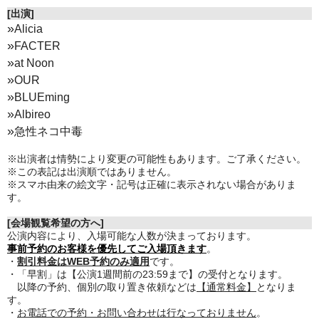
[出演]
»
Alicia
»
FACTER
»
at Noon
»
OUR
»
BLUEming
»
Albireo
»
急性ネコ中毒
※出演者は情勢により変更の可能性もあります。ご了承ください。
※この表記は出演順ではありません。
※スマホ由来の絵文字・記号は正確に表示されない場合がありま
す。
[会場観覧希望の方へ]
公演内容により、入場可能な人数が決まっております。
事前予約のお客様を優先してご入場頂きます
。
・
割引料金はWEB予約のみ適用
です。
・「早割」は【公演1週間前の23:59まで】の受付となります。
以降の予約、個別の取り置き依頼などは
【通常料金】
となりま
す。
・
お電話での予約・お問い合わせは行なっておりません
。