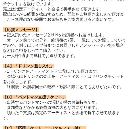
チケット」を設けています。
売上は指定アーティストと会場で折半させて頂きます。
配信にかかる経費を捻出するため、配信をご覧頂き楽しんで頂けま
したら無理のない範囲でお気持ちをご協力頂けると幸いです。
【応援メッセージ】
→記入頂いたメッセージとH.Nを出演者へお届けします。
オープン前までの分と、終演後の
2回
、一覧にしてお渡ししていま
すので、例えばライブ前までにお届けしたいメッセージがある場合
などは余裕をもってご購入下さい。
お一人様1通まで無料でお送りできます。
【A】「ドリンク差し入れ」
→1ドリンクをアーティストへ"ご馳走"して頂けます。
会場へはドリンクの売上を、アーティストへはドリンクチケット
をお渡しします。
終演後、出演者同士の乾杯・歓談の際にとてもありがたいです。
【B】「バンドマン支援チケット」
→出演するバンドマンへの活動支援のお気持ちです。
参加費などかかる経費負担の大きな力になります。
頂いたご支援は指定のアーティストと会場で折半させて頂きま
す。
【C】「応援チケット（デジタルフォト付）」