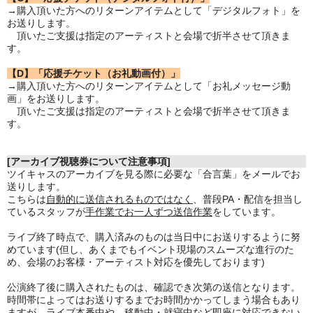
→購入頂いた方へのリターンアイテムとして「デジタルフォト」を
お送りします。
頂いたご支援は指定のアーティストと会場で折半させて頂きま
す。
【D】「応援チケット（お礼動画付）」
→購入頂いた方へのリターンアイテムとして「お礼メッセージ動
画」をお送りします。
頂いたご支援は指定のアーティストと会場で折半させて頂きま
す。
[アーカイブ視聴券について注意事項]
ツイキャスのアーカイブを見る際に必要な「合言葉」をメールでお
送りします。
こちらは
自動的に送信されるものではなく
、普段PA・配信を担当し
ているスタッフが
手作業でお一人ずつ送信作業
をしています。
ライブ終了時点で、購入済みのものは当日中にお送りするように努
めています(但し、あくまでもイベント現場のスムーズな進行のた
め、会場のお客様・アーティスト対応を優先しております)
公演終了後に購入されたものは、確認でき次第の送信となります。
時間帯によってはお送りするまでお時間かかってしまう場合もあり
ますが、ライブ本番中や、移動中・就寝中など即座に対応できない