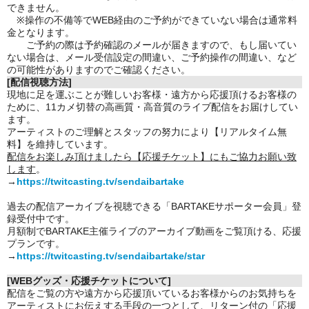
できません。
※操作の不備等でWEB経由のご予約ができていない場合は通常料
金となります。
ご予約の際は予約確認のメールが届きますので、もし届いてい
ない場合は、メール受信設定の間違い、ご予約操作の間違い、など
の可能性がありますのでご確認ください。
[配信視聴方法]
現地に足を運ぶことが難しいお客様・遠方から応援頂けるお客様の
ために、11カメ切替の高画質・高音質のライブ配信をお届けしてい
ます。
アーティストのご理解とスタッフの努力により【リアルタイム無
料】を維持しています。
配信をお楽しみ頂けましたら【応援チケット】にもご協力お願い致
します
。
→
https://twitcasting.tv/sendaibartake
過去の配信アーカイブを視聴できる「BARTAKEサポーター会員」登
録受付中です。
月額制でBARTAKE主催ライブのアーカイブ動画をご覧頂ける、応援
プランです。
→
https://twitcasting.tv/sendaibartake/star
[WEBグッズ・応援チケットについて]
配信をご覧の方や遠方から応援頂いているお客様からのお気持ちを
アーティストにお伝えする手段の一つとして、リターン付の「応援