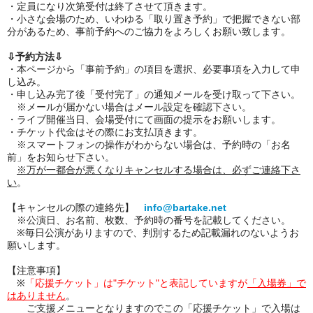
・定員になり次第受付は終了させて頂きます。
・小さな会場のため、いわゆる「取り置き予約」で把握できない部
分があるため、事前予約へのご協力をよろしくお願い致します。
⇩予約方法⇩
・本ページから「事前予約」の項目を選択、必要事項を入力して申
し込み。
・申し込み完了後「受付完了」の通知メールを受け取って下さい。
※メールが届かない場合はメール設定を確認下さい。
・ライブ開催当日、会場受付にて画面の提示をお願いします。
・チケット代金はその際にお支払頂きます。
※スマートフォンの操作がわからない場合は、予約時の「お名
前」をお知らせ下さい。
※万が一都合が悪くなりキャンセルする場合は、必ずご連絡下さ
い
。
【キャンセルの際の連絡先】
info@bartake.net
※公演日、お名前、枚数、予約時の番号を記載してください。
※毎日公演がありますので、判別するため記載漏れのないようお
願いします。
【注意事項】
※
「応援チケット」は"チケット"と表記していますが
「入場券」で
はありません
。
ご支援メニューとなりますのでこの「応援チケット」で入場は