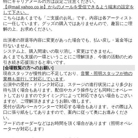
特にキャリアメールの方は設定ご注意ください。
【@mail.yahoo.co.jp】からのメールを受信できるよう端末の設定を
して下さい。
こちらはあくまでも「ご支援のお礼」です。内容は各アーティスト
に一任しています。グッズの購入ではありませんので、趣旨にご理
解の上、お求めください。
出演者の辞退等内容に変更があった場合でも、払い戻し・返金等は
行ないません。
システム上、購入間違いの取り消し・変更はできません。
あくまでも支援の一環ということにご理解頂き、今後の活動のため
引き続き応援頂けると幸いです。
[会場観覧の方へのお願い]
現在スタッフが慢性的に不足しており、
音響・照明スタッフが他の
業務も並行して対応しています
。
公演中の受付・ドリンク対応は、ステージの進行状況により多少お
待ち頂く場合もあります。
配信やカメラ操作なども同時にオペレー
トしておりますのでタイミングによって対応できない場合もござい
ますが、
ご理解頂きますようお願い致します。
受付が店内バーカウンターで対応する場合もあります。その際は入
口に張り紙をしてありますので、案内に従って奥にお進みくださ
い。
フードのオーダーなどはお時間を頂く場合があります（照明オペレ
ーターが対応します）