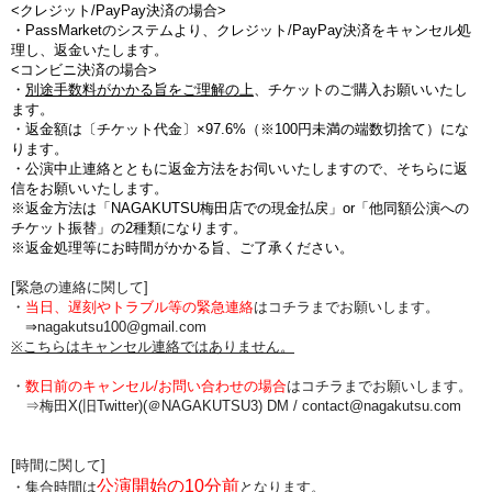
<クレジット/PayPay決済の場合>
・PassMarketのシステムより、クレジット/PayPay決済をキャンセル処
理し、返金いたします。
<コンビニ決済の場合>
・
別途手数料がかかる旨をご理解の上
、チケットのご購入お願いいたし
ます。
・
返金額は〔チケット代金〕×97.6%（※100円未満の端数切捨て
）にな
ります。
・公演中止連絡とともに返金方法をお伺いいたしますので、そちらに返
信をお願いいたします。
※返金方法は「NAGAKUTSU梅田店での現金払戻」or「他同額公演への
チケット振替」の2種類になります。
※返金処理等にお時間がかかる旨、ご了承ください。
[緊急の連絡に関して]
・
当日、遅刻やトラブル等の緊急連絡
はコチラまでお願いします。
⇒nagakutsu100@gmail.com
※こちらはキャンセル連絡ではありません。
・
数日前のキャンセル/お問い合わせの場合
は
コチラまでお願いします。
⇒梅田X(旧Twitter)(＠NAGAKUTSU3) DM /
contact@nagakutsu.com
[時間に関して]
公演開始の10分前
・集合時間は
となります。