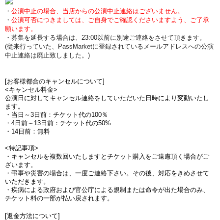
・
公演中止の場合、当店からの公演中止連絡はございません。
・
公演可否につきましては、ご自身でご確認くださいますよう、ご了承
願います。
・募集を延長する場合は、23:00以前に別途ご連絡をさせて頂きます。
(従来行っていた、PassMarketに登録されているメールアドレスへの公演
中止連絡は廃止致しました。)
[お客様都合のキャンセルについて]
<キャンセル料金>
公演日に対してキャンセル連絡をしていただいた日時により変動いたし
ます。
・当日～3日前：チケット代の100％
・4日前～13日前：チケット代の50%
・14日前：無料
<特記事項>
・キャンセルを複数回いたしますとチケット購入をご遠慮頂く場合がご
ざいます。
・弔事や災害の場合は、一度ご連絡下さい。その後、対応をきめさせて
いただきます。
・疾病による政府および官公庁による規制または命令が出た場合のみ、
チケット料の一部が払い戻されます。
[返金方法について]