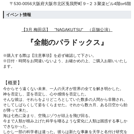
〒530-0056大阪府大阪市北区兎我野町９−２３聚楽ビル4階or6階
イベント情報
【3月 梅田店】 "NAGAKUTSU" （店舗公演）
『全能のパラドックス
』
※購入する際は【注意事項】を必ず確認して下さい。
※日付・時間をお間違いないよう、
お確かめの上、ご購入お願いいたし
ます。
【概要】
今からそう遠くない未来、一人の天才が世界の全てを解き明かした。
神を否定し、霊を否定し、心や感情を否定した。
そんな彼は、それらをよりどころとしていた数多の人間から非難され、
そしてしばらくして姿をくらませた。それから数カ月、ある日空から飴
が降って来た。
海は七色に染まり、空飛ぶゾウが頭上を飛び回る。
今まで人類が積み上げた科学を嘲るような変化に人類は困惑する事しか
できなかった。
しかし一部の科学者は違った。彼らは新たな事象を天学と名付け研究を