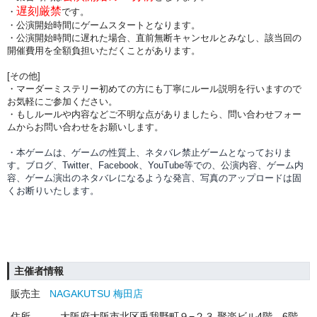
遅刻厳禁
・
です。
・公演開始時間にゲームスタートとなります。
・公演開始時間に
遅れた場合、直前無断キャンセルとみなし、該当回の
開催費用を全額負担
いただくことがあります。
[その他]
・マーダーミステリー初めての方にも丁寧にルール説明を行いますので
お気軽にご参加ください。
・もしルールや内容などご不明な点がありましたら、問い合わせフォー
ムからお問い合わせをお願いします。
・本ゲームは、ゲームの性質上、ネタバレ禁止ゲームとなっておりま
す。ブログ、Twitter、Facebook、YouTube等での、
公演内容、
ゲーム内
容、ゲーム演出のネタバレになるような発言、写真のアップロードは固
くお断りいたします。
主催者情報
販売主
NAGAKUTSU 梅田店
住所
大阪府大阪市北区兎我野町９−２３ 聚楽ビル4階、6階