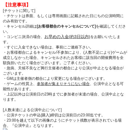
【注意事項】
[チケットに関して]
・チケットは券面、もしくは専用画面に記載された日にちの公演時間に
のみ有効です。
・キャンセル詳細は
[お客様都合のキャンセルについて]
を確認してくださ
い。
お早めの入金(約3日以内)
・コンビニ決済の場合、
をお願いいたしま
す。
・すぐに入金できない場合は、事前にご連絡下さい。
・お客様都合によるキャンセル/不参加により、(人数不足により)ゲームが
成立しなかった場合、キャンセルされたお客様に該当回の開催費用を全
額負担いただく場合がございます。ご了承ください。
・急病、天候不良など興行主催者の都合により公演が中止となる場合が
ございます。
・GMは主催者側の都合により変更になる場合がございます。
・ゲームの性質上、
参加者が集まりそうにない場合
、公演中止となる可
能性があります。
・上記以外は公演前日の23時までに参加者が未達の場合、公演中止とな
ります。
[人数未達による公演中止について]
・公演チケットの申込(購入)締切は公演前日の23:00迄です。
・23:00を越えて以下の画像のようにチケット残数が表示されている場
合、『公演中止』となります。