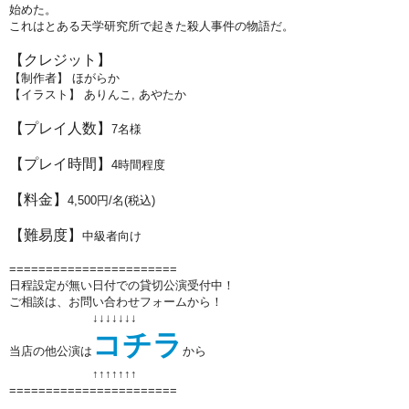
始めた。
これはとある天学研究所で起きた殺人事件の物語だ。
【クレジット】
【制作者】 ほがらか
【イラスト】 ありんこ, あやたか
【プレイ人数】
7
名様
【プレイ時間】
4
時間程度
【料金】
4,500円/名(税込)
【難易度】
中級者向け
=======================
日程設定が無い日付での貸切公演受付中！
ご相談は、お問い合わせフォームから！
↓↓↓↓↓↓↓
コチラ
当店の他公演は
から
↑↑
↑↑
↑↑
↑
=======================