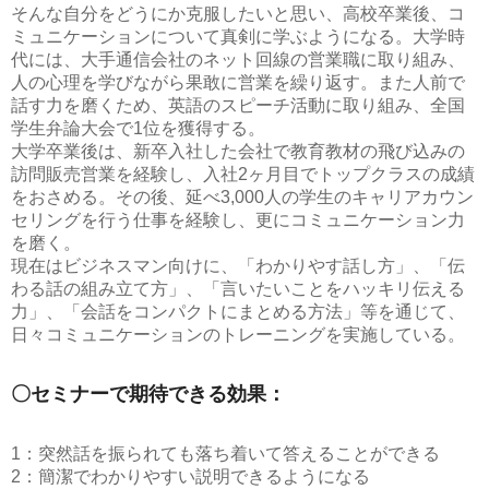
そんな自分をどうにか克服したいと思い、高校卒業後、コ
ミュニケーションについて真剣に学ぶようになる。大学時
代には、大手通信会社のネット回線の営業職に取り組み、
人の心理を学びながら果敢に営業を繰り返す。また人前で
話す力を磨くため、英語のスピーチ活動に取り組み、全国
学生弁論大会で1位を獲得する。
大学卒業後は、新卒入社した会社で教育教材の飛び込みの
訪問販売営業を経験し、入社2ヶ月目でトップクラスの成績
をおさめる。その後、延べ3,000人の学生のキャリアカウン
セリングを行う仕事を経験し、更にコミュニケーション力
を磨く。
現在はビジネスマン向けに、「わかりやす話し方」、「伝
わる話の組み立て方」、「言いたいことをハッキリ伝える
力」、「会話をコンパクトにまとめる方法」等を通じて、
日々コミュニケーションのトレーニングを実施している。
〇セミナーで期待できる効果：
1：突然話を振られても落ち着いて答えることができる
2：簡潔でわかりやすい説明できるようになる