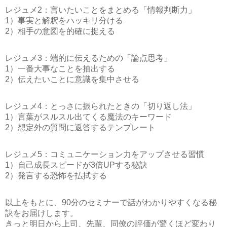
レジュメ2：言いたいことをまとめる「情報判断力」
1）事実と解釈をハッキリ分ける
2）相手の意図を的確に捉える
レジュメ3：端的に伝えるための「論点思考」
1）一番大事なことを抽出する
2）伝えたいことに意識を集中させる
レジュメ4：とっさに振られたときの「切り返し法」
1）言葉がスルスル出てくる魔法のキーワード
2）想定外の質問に返答するテンプレート
レジュメ5：コミュニケーション力をアップさせる習慣
1）自己成長スピードが3倍UPする秘訣
2）発言する恐怖を払拭する
以上をもとに、90分のセミナーで話がわかりやすくなる秘
訣をお届けします。
きっと明日から上司、先輩、同僚の評価が驚くほど変わり