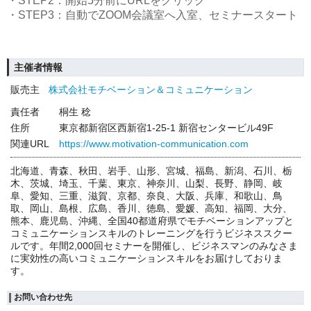
・STEP2：開始5分前にURLをクリック
・STEP3：自動でZOOM会議室へ入室、セミナースタート
主催者情報
販売主
株式会社モチベーション＆コミュニケーション
責任者
桐生 稔
住所
東京都新宿区西新宿1-25-1 新宿センタービル49F
関連URL
https://www.motivation-communication.com
北海道、青森、秋田、岩手、山形、宮城、福島、新潟、石川、栃
木、茨城、埼玉、千葉、東京、神奈川、山梨、長野、静岡、岐
阜、愛知、三重、滋賀、京都、奈良、大阪、兵庫、和歌山、鳥
取、岡山、島根、広島、香川、徳島、愛媛、高知、福岡、大分、
熊本、鹿児島、沖縄、全国40都道府県でモチベーションアップと
コミュニケーションスキルのトレーニングを行うビジネススクー
ルです。年間2,000回セミナーを開催し、ビジネスマンのみなさま
に実効性の高いコミュニケーションスキルをお届けしておりま
す。
お問い合わせ先