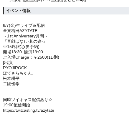
イベント情報
8/7(金)生ライブ＆配信
＠東梅田AZYTATE
～1st Anniversary月間～
『音戯ばなし-其の参-』
※15席限定(要予約)
開場18:30 開演19:00
ご入場Charge：￥2500(1D別)
[出演]
RYOJIROCK
ぽてさらちゃん。
松本耕平
二段優希
同時ツイキャス配信あり☆
19:00配信開始
https://twitcasting.tv/azytate